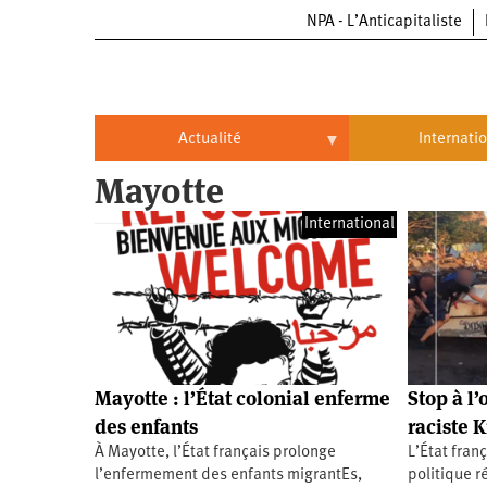
NPA - L’Anticapitaliste
Aller
au
contenu
principal
Actualité
Internati
Mayotte
Actualité
International
International
Politique
Brésil
Entreprises
Chine
Oppressions
Entreprises
États-
Unis
Économie
Automobile
Oppressions
Continents
Mayotte : l’État colonial enferme
Stop à l’
Écologie
Aéronautique
Antiracisme
Continents
des enfants
raciste K
À Mayotte, l’État français prolonge
L’État fran
Éducation
Commerce
Féminisme
Afrique
l’enfermement des enfants migrantEs,
politique r