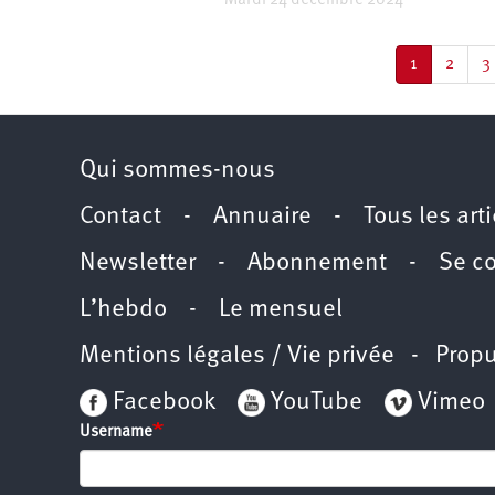
Mardi 24 décembre 2024
Pagination
Page
1
Page
2
P
3
courante
Qui sommes-nous
Contact
-
Annuaire
-
Tous les art
Newsletter
-
Abonnement
-
Se c
L’hebdo
-
Le mensuel
Mentions légales / Vie privée
- Propu
Facebook
YouTube
Vimeo
Username