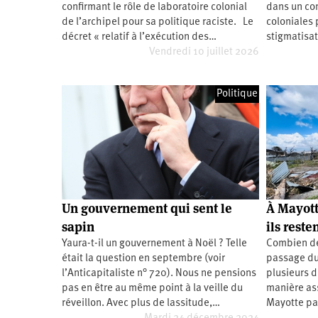
confirmant le rôle de laboratoire colonial
dans un co
Santé
Hôpitaux
LGBTI
Amérique
du
de l’archipel pour sa politique raciste. Le
coloniales 
Nord
décret « relatif à l’exécution des…
stigmatisa
Vidéos
SNCF
Amérique
latine
Vendredi 10 juillet 2026
Dans
Services
Asie
mon
publics
département
Politique
Europe
Moyen-
Orient
Océanie
Un gouvernement qui sent le
À Mayott
sapin
ils reste
Yaura-t-il un gouvernement à Noël ? Telle
Combien de
était la question en septembre (voir
passage du 
l’Anticapitaliste n° 720). Nous ne pensions
plusieurs d
pas en être au même point à la veille du
manière ass
réveillon. Avec plus de lassitude,…
Mayotte pa