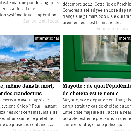
ntexte marqué par des logiques
décembre 2024. Cette île de l’archi
persistantes et une
Comores a été érigée en 101e dépa
tion systématique. L’opération…
français le 31 mars 2001. Ce qui fr
Samedi 2 mai 2026
premier lieu c’est la misère de…
Vendredi 10 janvi
International
Intern
e, même dans la mort,
Mayotte : de quoi l’épidémi
nt des clandestins
de choléra est le nom ?
 morts à Mayotte après le
Mayotte, 101e département français
cyclone Chido ? Pour l’instant
enregistrait 37 cas de choléra au 1er
izaines sont certaines, mais de
Entre crise majeure de l’accès à l’ea
ez ahurissante, le préfet de
potable, extrême précarité, systèm
rle de plusieurs centaines,…
santé effondré, et une police qui…