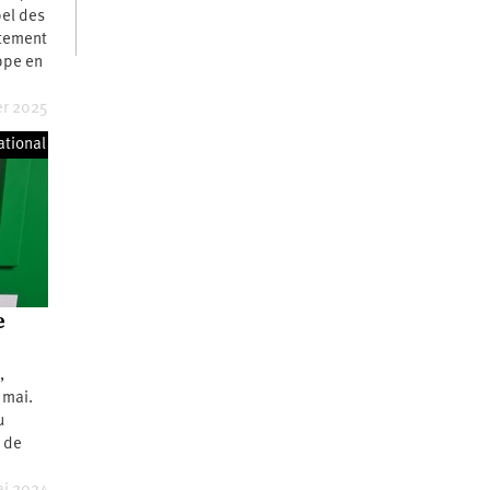
pel des
rtement
appe en
er 2025
ational
e
,
 mai.
u
e de