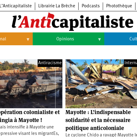
L’Anticapitaliste
Librairie La Brèche
Podcasts
Photothèque
onal
Opinions
Cul
Opinions
Culture
Antiracisme
Intern
Histoire
Arts
Cinéma
Expositions
Livres
opération colonialiste et
Mayotte : L’indispensable
Musique
ingia à Mayotte !
solidarité et la nécessaire
politique anticoloniale
çais intensifie à Mayotte une
épressive visant les migrantEs,
Le cyclone Chido a ravagé Mayotte l