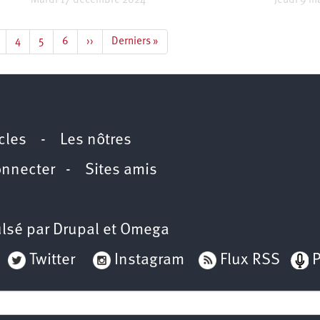
Mardi 17 décembre 2024
Jeudi 9 m
age
Page
4
Page
5
Page
6
Page
››
Dernière
Derniers »
suivante
page
icles
-
Les nôtres
onnecter
-
Sites amis
lsé par
Drupal
et
Omega
Twitter
Instagram
Flux RSS