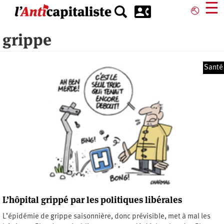
Aller
☰
⎋
au
contenu
grippe
principal
Santé
L’hôpital grippé par les politiques libérales
L’épidémie de grippe saisonnière, donc prévisible, met à mal les