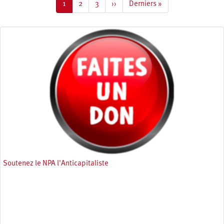
Page
1
Page
2
Page
3
Page
››
Dernière
Derniers »
courante
suivante
page
Soutenez le NPA l'Anticapitaliste