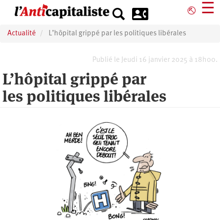
Aller
☰
⎋
au
contenu
Actualité
L’hôpital grippé par les politiques libérales
principal
Publié le Jeudi 16 janvier 2025 à 18h00.
L’hôpital grippé par
les politiques libérales