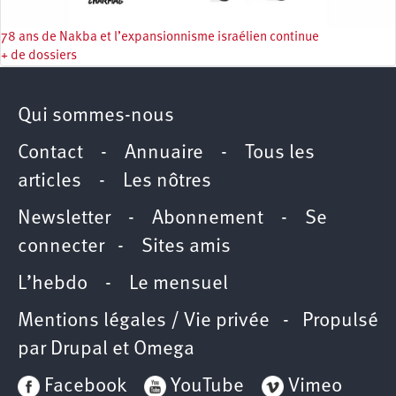
78 ans de Nakba et l’expansionnisme israélien continue
+ de dossiers
Qui sommes-nous
Contact
-
Annuaire
-
Tous les
articles
-
Les nôtres
Newsletter
-
Abonnement
-
Se
connecter
-
Sites amis
L’hebdo
-
Le mensuel
Mentions légales / Vie privée
- Propulsé
par
Drupal
et
Omega
Facebook
YouTube
Vimeo