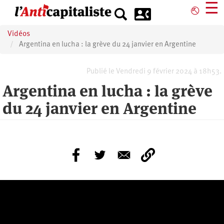
Aller
☰
⎋
au
contenu
Vidéos
principal
Argentina en lucha : la grève du 24 janvier en Argentine
Publié le Vendredi 9 février 2024 à 18h53.
Argentina en lucha : la grève
du 24 janvier en Argentine