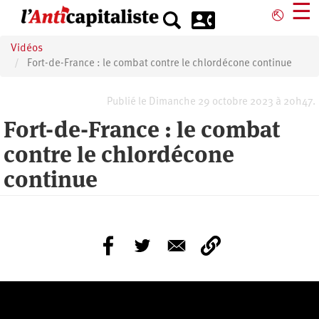
Aller
☰
⎋
au
contenu
Vidéos
principal
Fort-de-France : le combat contre le chlordécone continue
Publié le Dimanche 29 octobre 2023 à 20h47.
Fort-de-France : le combat
contre le chlordécone
continue