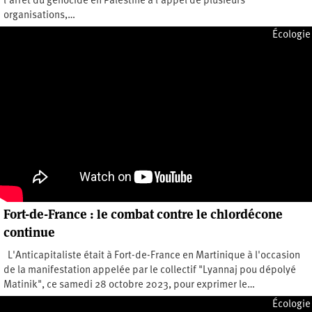
l’arrêt du génocide en Palestine à l’appel de plusieurs
organisations,…
Vendredi 24 mai 2024
Écologie
Fort-de-France : le combat contre le chlordécone
continue
L'Anticapitaliste était à Fort-de-France en Martinique à l'occasion
de la manifestation appelée par le collectif "Lyannaj pou dépolyé
Matinik", ce samedi 28 octobre 2023, pour exprimer le…
Dimanche 29 octobre 2023
Écologie