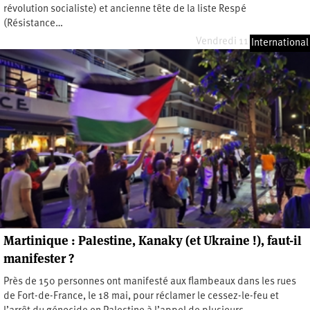
révolution socialiste) et ancienne tête de la liste Respé
(Résistance…
Vendredi 11 octobre 2024
International
Martinique : Palestine, Kanaky (et Ukraine !), faut-il
manifester ?
Près de 150 personnes ont manifesté aux flambeaux dans les rues
de Fort-de-France, le 18 mai, pour réclamer le cessez-le-feu et