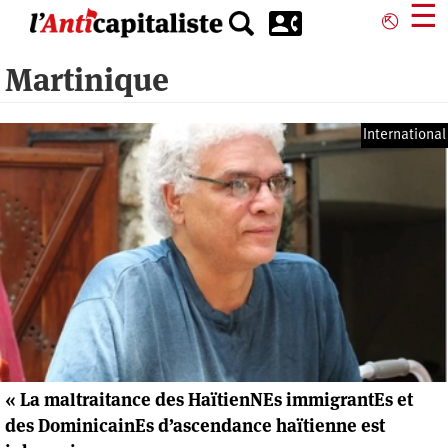
Aller
☰
⎋
au
contenu
Martinique
principal
International
« La maltraitance des HaïtienNEs immigrantEs et
des DominicainEs d’ascendance haïtienne est