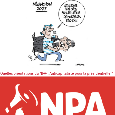
Quelles orientations du NPA-l’Anticapitaliste pour la présidentielle ?