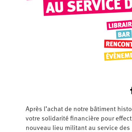
Santé
Hôpitaux
LGBTI
Amérique
du
Nord
Vidéos
SNCF
Amérique
latine
Dans
Services
Asie
mon
publics
département
Europe
Moyen-
Orient
Océanie
Après l’achat de notre bâtiment hist
votre solidarité financière pour effec
nouveau lieu militant au service des l