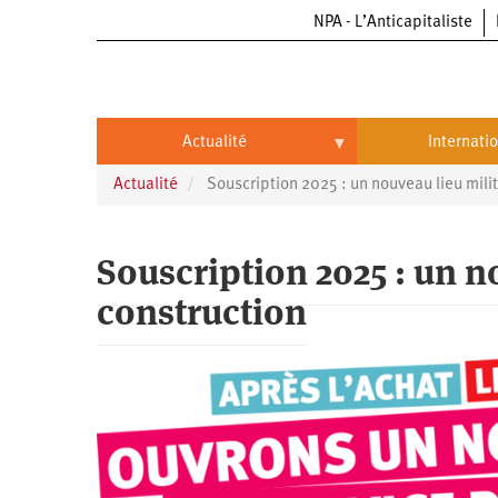
NPA - L’Anticapitaliste
Aller
au
contenu
principal
Actualité
Internati
Actualité
Souscription 2025 : un nouveau lieu mili
Actualité
International
Politique
Brésil
Souscription 2025 : un n
Entreprises
Chine
construction
Oppressions
Entreprises
États-
Unis
Économie
Automobile
Oppressions
Continents
Écologie
Aéronautique
Antiracisme
Continents
Éducation
Commerce
Féminisme
Afrique