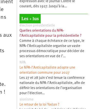
aînent
expression avec le journal Contre le
courant, dès 1927. Jusqu’à la…
le
ens
Les + lus
élection présidentielle
Quelles orientations du NPA-
s aux
l’Anticapitaliste pour la présidentielle ?
Comme à chaque échéance de ce type, le
NPA-l’Anticapitaliste organise un vaste
ts
processus démocratique pour décider de
ses orientations en vue de l’…
NPA
Le NPA-l’Anticapitaliste adopte une
orientation commune pour 2027
Les 27 et 28 juin s’est tenue la conférence
nationale du NPA-l’Anticapitaliste, afin de
te.
définir les orientations de l’organisation
n !
pour l’élection…
sionisme
Le retour de la loi Yadan ?