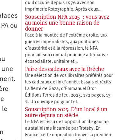
qu’il occupe depuis 1976 avec son
imprimerie Rotographie. Après deux…
 places
Souscription NPA 2025 : vous avez
au moins une bonne raison de
NPA ou
donner
Face à la montée de l’extrême droite, aux
guerres impérialistes, aux politiques
d’austérité et à la répression, le NPA
poursuit son combat pour une alternative
au
écosocialiste, unitaire et…
Faire des cadeaux avec la Brèche
à une
Une sélection de vos libraires préférés pour
iment.
les cadeaux de fin d'année. Essais et récits
ère
La fierté de Gaza, d’Emmanuel Dror
Éditions Terres de feu, 2025, 172 pages, 13
ée
€. Un ouvrage poignant et…
Souscription 2025. D’un local à un
 le
autre depuis un siècle
Le NPA est issu de l’opposition de gauche
au stalinisme incarnée par Trotsky. En
un
France, cette opposition trouve sa première