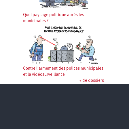
Quel paysage politique après les
municipales ?
Contre l’armement des polices municipales
et la vidéosurveillance
+ de dossiers