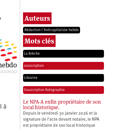
Auteurs
Rédaction l’Anticapitaliste hebdo
Mots clés
La Brèche
 hebdo
souscription
/12/2025)
Librairie
Souscription Rotographie
Le NPA-A enfin propriétaire de son
l à
local historique.
Depuis le vendredi 30 janvier 2026 et la
signature de l’acte devant notaire, le NPA
est propriétaire de son local historique