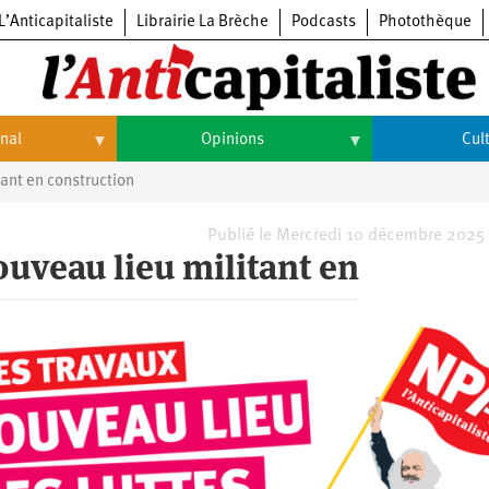
L’Anticapitaliste
Librairie La Brèche
Podcasts
Photothèque
onal
Opinions
Cul
tant en construction
Opinions
Culture
Histoire
Arts
Publié le Mercredi 10 décembre 2025
ouveau lieu militant en
Cinéma
Expositions
Livres
Musique