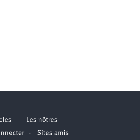
icles
-
Les nôtres
onnecter
-
Sites amis