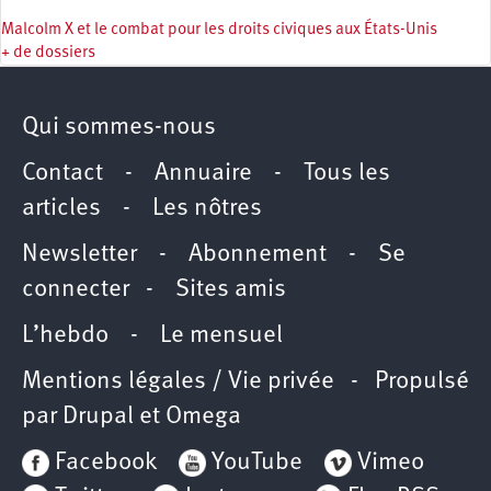
Malcolm X et le combat pour les droits civiques aux États-Unis
+ de dossiers
Qui sommes-nous
Contact
-
Annuaire
-
Tous les
articles
-
Les nôtres
Newsletter
-
Abonnement
-
Se
connecter
-
Sites amis
L’hebdo
-
Le mensuel
Mentions légales / Vie privée
- Propulsé
par
Drupal
et
Omega
Facebook
YouTube
Vimeo