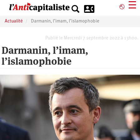
Aller
☰
⎋
au
contenu
Actualité
Darmanin, l’imam, l’islamophobie
principal
Publié le Mercredi 7 septembre 2022 à 13h00.
Darmanin, l’imam,
l’islamophobie