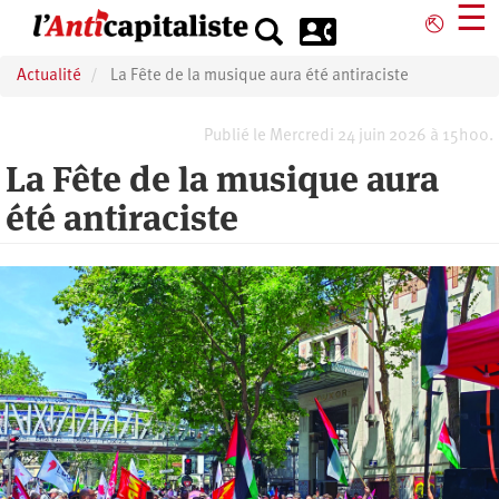
Aller
☰
⎋
au
contenu
Actualité
La Fête de la musique aura été antiraciste
principal
Publié le Mercredi 24 juin 2026 à 15h00.
La Fête de la musique aura
été antiraciste