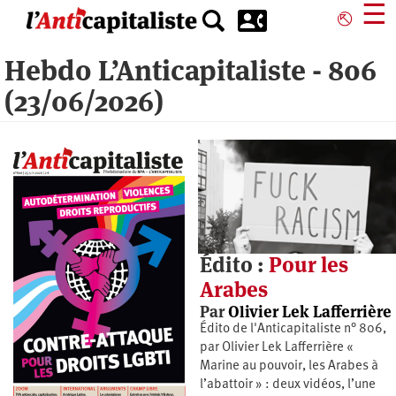
Aller
☰
⎋
au
contenu
Hebdo L’Anticapitaliste - 806
principal
(23/06/2026)
Édito :
Pour les
Arabes
Par
Olivier Lek Lafferrière
Édito de l'Anticapitaliste n° 806,
par Olivier Lek Lafferrière «
Marine au pouvoir, les Arabes à
l’abattoir » : deux vidéos, l’une