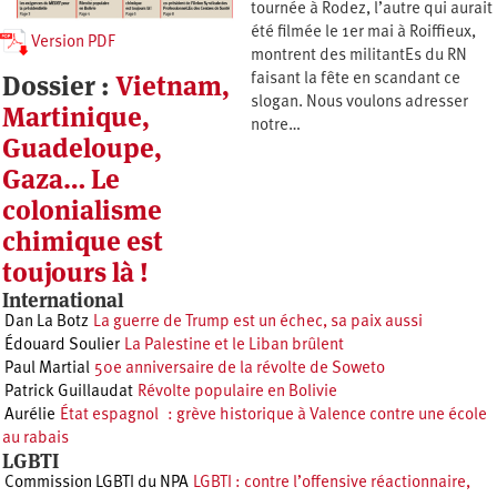
tournée à Rodez, l’autre qui aurait
été filmée le 1er mai à Roiffieux,
Version PDF
montrent des militantEs du RN
Dossier :
Vietnam,
faisant la fête en scandant ce
slogan. Nous voulons adresser
Martinique,
notre…
Guadeloupe,
Gaza… Le
colonialisme
chimique est
toujours là !
International
Dan La Botz
La guerre de Trump est un échec, sa paix aussi
Édouard Soulier
La Palestine et le Liban brûlent
Paul Martial
50e anniversaire de la révolte de Soweto
Patrick Guillaudat
Révolte populaire en Bolivie
Aurélie
État espagnol : grève historique à Valence contre une école
au rabais
LGBTI
Commission LGBTI du NPA
LGBTI : contre l’offensive réactionnaire,