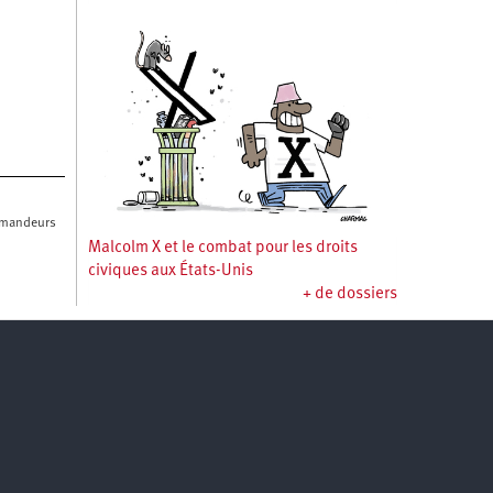
 demandeurs
Malcolm X et le combat pour les droits
civiques aux États-Unis
+ de dossiers