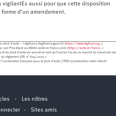
 vigilantEs aussi pour que cette disposition
a forme d’un amendement.
u droit d’asile — Légifrance (legifrance.gouv.fr) (
https://www.legifrance.g…
)
e, voir Procédure accélérée (asile-en-france.com) (
https://asile-en-france…
)
ers et du droit d’asile est annulé en tant qu’il exclut l’accès au marché du travail des
on du règlement (UE) n° 604/2013. »
e ! Coordination française pour le droit d’asile | CFDA (coordination-asile-cfda.fr)
icles
-
Les nôtres
onnecter
-
Sites amis