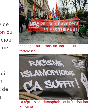
n
e de
on du
séjour
Schengen ou la construction de l’Europe
i ne
forteresse
à
qui
on
t de
a
La répression islamophobe et la fascisation
e
qui vient