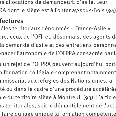
s allocations de demandeurE d’asile. Leur
RA dont le siège est à Fontenay-sous-Bois (94)
fectures
 pôles territoriaux dénommés « France-Asile »
ure, ceux de l’OFII et, désormais, des agents d
 la demande d’asile et des entretiens personne
enacer l’autonomie de l’OFPRA consacrée par la
 un rejet de l’OFPRA peuvent aujourd’hui port
en formation collégiale comprenant notammen
missariat aux réfugiés des Nations unies, à
lité ou dans le cadre d’une procédure accéléré
 du territoire siège à Montreuil (93). L’articl
rs territoriales, soit le démantèlement de l’act
faire du juge unique la formation compétente