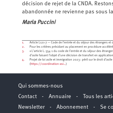
décision de rejet de la CNDA. Restons
abandonnée ne revienne pas sous l
Maria Puccini
1.
Article L121-7 — Code de l’entrée et du séjour des étrangers et d
2.
Pour les critères présidant au placement en procédure accéléré
3.
« L’article L. 554-1 du code de l’entrée et du séjour des étrang
d’asile faisant l’objet d’une décision de transfert en applicati
4.
Projet de loi asile et immigration 2023 : péril sur le droit d’asil
(
https://coordination-asi…
)
Qui sommes-nous
Contact
-
Annuaire
-
Tous les art
Newsletter
-
Abonnement
-
Se c