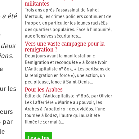
militantes
Trois ans après l’assassinat de Nahel
» a été
Merzouk, les crimes policiers continuent de
frapper, en particulier les jeunes raciséEs
des quartiers populaires. Face à l’impunité,
aux offensives sécuritaires…
Vers une vaste campagne pour la
s deux
remigration ?
ions.
Deux jours avant la manifestation «
Remigration et reconquête » à Rome (voir
le
L’Anticapitaliste n° 805, « Les partisans de
la remigration en force »), une action, un
peu piteuse, lance à Saint-Denis…
ur les
Pour les Arabes
Édito de l'Anticapitaliste n° 806, par Olivier
Lek Lafferrière « Marine au pouvoir, les
Arabes à l’abattoir » : deux vidéos, l’une
eurs
tournée à Rodez, l’autre qui aurait été
s par
filmée le 1er mai à…
de
Les + lus