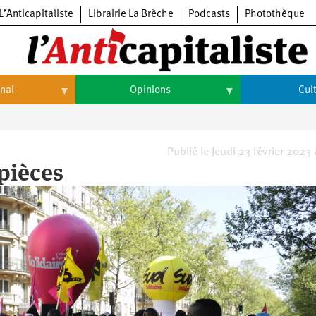
L’Anticapitaliste
Librairie La Brèche
Podcasts
Photothèque
onal
Opinions
Cul
Opinions
Culture
Histoire
Arts
Publié le Jeudi 23 février 2023
 pièces
Cinéma
Expositions
Livres
Musique