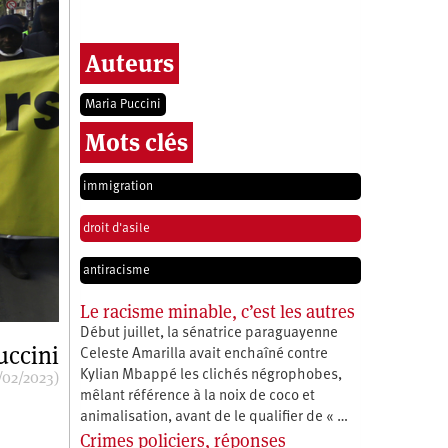
Auteurs
Maria Puccini
Mots clés
immigration
droit d'asile
antiracisme
Le racisme minable, c’est les autres
Début juillet, la sénatrice paraguayenne
uccini
Celeste Amarilla avait enchaîné contre
/02/2023)
Kylian Mbappé les clichés négrophobes,
mêlant référence à la noix de coco et
animalisation, avant de le qualifier de « …
Crimes policiers, réponses