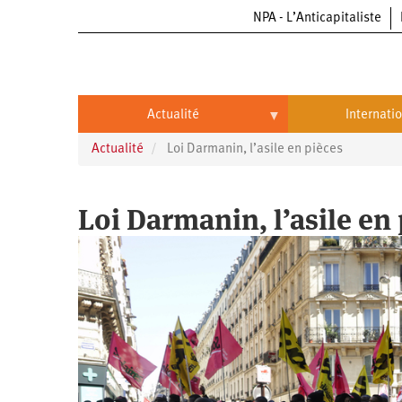
NPA - L’Anticapitaliste
Aller
au
contenu
principal
Actualité
Internati
Actualité
Loi Darmanin, l’asile en pièces
Actualité
International
Politique
Brésil
Loi Darmanin, l’asile en
Entreprises
Chine
Oppressions
Entreprises
États-
Unis
Économie
Automobile
Oppressions
Continents
Écologie
Aéronautique
Antiracisme
Continents
Éducation
Commerce
Féminisme
Afrique