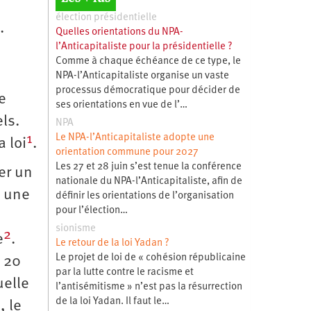
élection présidentielle
.
Quelles orientations du NPA-
l’Anticapitaliste pour la présidentielle ?
Comme à chaque échéance de ce type, le
NPA-l’Anticapitaliste organise un vaste
processus démocratique pour décider de
e
ses orientations en vue de l’…
ls.
NPA
1
Le NPA-l’Anticapitaliste adopte une
 loi
.
orientation commune pour 2027
Les 27 et 28 juin s’est tenue la conférence
er un
nationale du NPA-l’Anticapitaliste, afin de
t une
définir les orientations de l’organisation
pour l’élection…
sionisme
2
e
.
Le retour de la loi Yadan ?
Le projet de loi de « cohésion républicaine
e 20
par la lutte contre le racisme et
uelle
l’antisémitisme » n’est pas la résurrection
de la loi Yadan. Il faut le…
, le