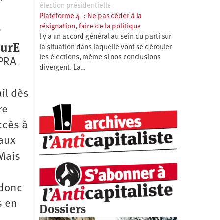
élection présidentielle
Plateforme 4 : Ne pas céder à la
.
résignation, faire de la politique
l y a un accord général au sein du parti sur
eurE
la situation dans laquelle vont se dérouler
les élections, même si nos conclusions
FPRA
divergent. La…
ail dès
re
accès à
taux
 Mais
 donc
s en
Dossiers