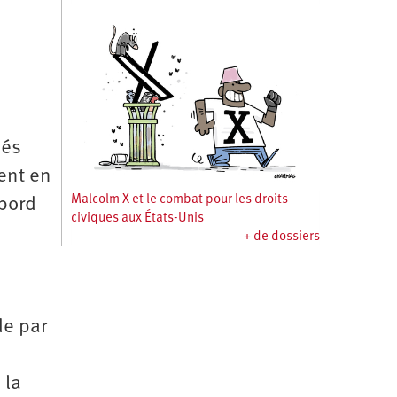
sés
tent en
Malcolm X et le combat pour les droits
abord
civiques aux États-Unis
+ de dossiers
de par
 la