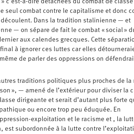
 » c’est-à-dire détachées du combat de classe
 le seul combat contre le capitalisme et donc c
découlent. Dans la tradition stalinienne — et
nne — on sépare de fait le combat « social » d
 dernier aux calendes grecques. Cette séparati
final à ignorer ces luttes car elles détournerai
u même de parler des oppressions on défendrait
utres traditions politiques plus proches de la 
on », — amené de l’extérieur pour diviser la c
classe dirigeante et serait d’autant plus forte q
 apathique ou encore trop peu éduquée. En
pression-exploitation et le racisme et , la lut
 est subordonnée à la lutte contre l’exploitat