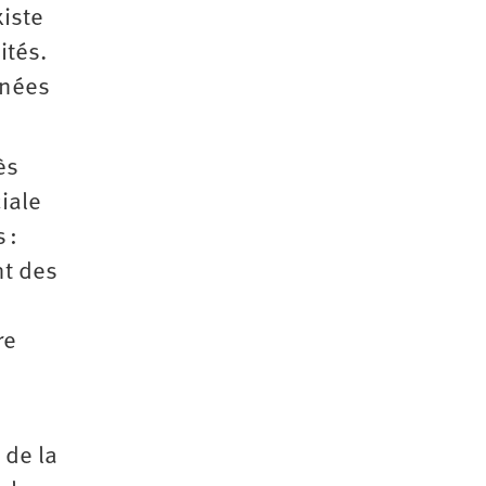
xiste
ités.
gnées
ès
ciale
 :
nt des
re
 de la