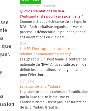
élection présidentielle
Quelles orientations du NPA-
l’Anticapitaliste pour la présidentielle ?
asse
Comme à chaque échéance de ce type, le
NPA-l’Anticapitaliste organise un vaste
unie
processus démocratique pour décider de
es
ses orientations en vue de l’…
NPA
t que
Le NPA-l’Anticapitaliste adopte une
quer.
orientation commune pour 2027
Les 27 et 28 juin s’est tenue la conférence
nationale du NPA-l’Anticapitaliste, afin de
définir les orientations de l’organisation
se
pour l’élection…
sionisme
Le retour de la loi Yadan ?
e
Le projet de loi de « cohésion républicaine
es
par la lutte contre le racisme et
l’antisémitisme » n’est pas la résurrection
ression
de la loi Yadan. Il faut le…