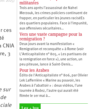
ier 2025)
militantes
Trois ans après l’assassinat de Nahel
Merzouk, les crimes policiers continuent de
frapper, en particulier les jeunes raciséEs
des quartiers populaires. Face à l’impunité,
aux offensives sécuritaires…
ur ces
Vers une vaste campagne pour la
té
remigration ?
Deux jours avant la manifestation «
a CNIA
Remigration et reconquête » à Rome (voir
re, 3
L’Anticapitaliste n° 805, « Les partisans de
la remigration en force »), une action, un
peu piteuse, lance à Saint-Denis…
Pour les Arabes
Édito de l'Anticapitaliste n° 806, par Olivier
Lek Lafferrière « Marine au pouvoir, les
Arabes à l’abattoir » : deux vidéos, l’une
e sur
tournée à Rodez, l’autre qui aurait été
filmée le 1er mai à…
 de
ciale
Les + lus