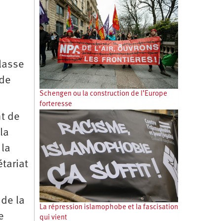
classe
 de
Schengen ou la construction de l’Europe
forteresse
nt de
la
 la
tariat
 de la
La répression islamophobe et la fascisation
e
qui vient