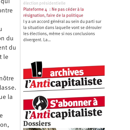
 qui
élection présidentielle
ontre
Plateforme 4 : Ne pas céder à la
résignation, faire de la politique
l y a un accord général au sein du parti sur
la situation dans laquelle vont se dérouler
u
les élections, même si nos conclusions
on du
divergent. La…
ent du
 le
nôtre
lasse.
ue la
te
Dossiers
ion,