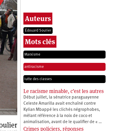
Auteurs
Édouard Soulier
Mots clés
Marxisme
antiracisme
lutte des classes
Le racisme minable, c’est les autres
Début juillet, la sénatrice paraguayenne
Celeste Amarilla avait enchaîné contre
Kylian Mbappé les clichés négrophobes,
mêlant référence à la noix de coco et
animalisation, avant de le qualifier de « …
oulier
Crimes policiers, réponses