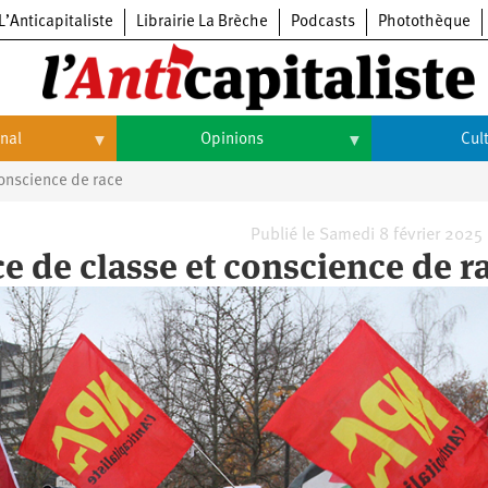
L’Anticapitaliste
Librairie La Brèche
Podcasts
Photothèque
onal
Opinions
Cul
conscience de race
Opinions
Culture
Histoire
Arts
Publié le Samedi 8 février 2025
e de classe et conscience de r
Cinéma
Expositions
Livres
Musique