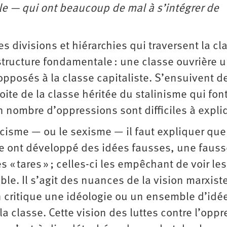
lle — qui ont beaucoup de mal à s’intégrer de
es divisions et hiérarchies qui traversent la cl
 structure fondamentale : une classe ouvrière 
pposés à la classe capitaliste. S’ensuivent d
oite de la classe héritée du stalinisme qui fon
n nombre d’oppressions sont difficiles à expli
acisme — ou le sexisme — il faut expliquer que
ère ont développé des idées fausses, une faus
 « tares » ; celles-ci les empêchant de voir les
le. Il s’agit des nuances de la vision marxist
on critique une idéologie ou un ensemble d’idé
la classe. Cette vision des luttes contre l’opp