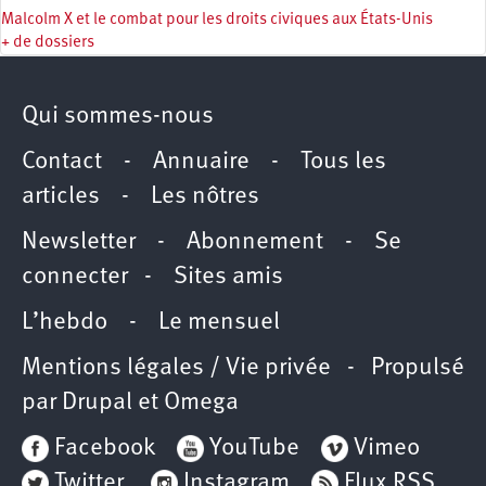
Malcolm X et le combat pour les droits civiques aux États-Unis
+ de dossiers
Qui sommes-nous
Contact
-
Annuaire
-
Tous les
articles
-
Les nôtres
Newsletter
-
Abonnement
-
Se
connecter
-
Sites amis
L’hebdo
-
Le mensuel
Mentions légales / Vie privée
- Propulsé
par
Drupal
et
Omega
Facebook
YouTube
Vimeo
Twitter
Instagram
Flux RSS