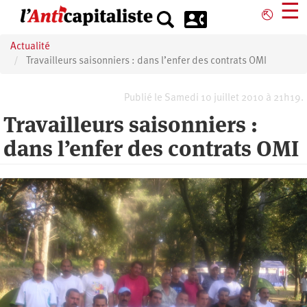
Aller
☰
⎋
au
contenu
Actualité
principal
Travailleurs saisonniers : dans l’enfer des contrats OMI
Publié le Samedi 10 juillet 2010 à 21h19.
Travailleurs saisonniers :
dans l’enfer des contrats OMI