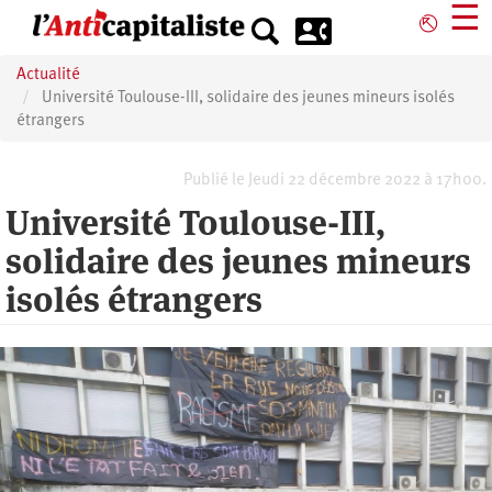
Aller
☰
⎋
au
contenu
Actualité
principal
Université Toulouse-III, solidaire des jeunes mineurs isolés
étrangers
Publié le Jeudi 22 décembre 2022 à 17h00.
Université Toulouse-III,
solidaire des jeunes mineurs
isolés étrangers