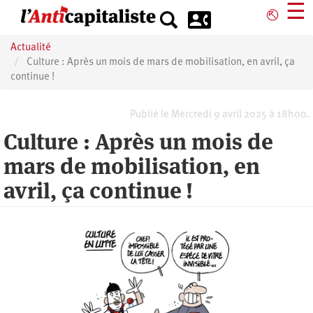
Aller
☰
⎋
au
contenu
Actualité
principal
Culture : Après un mois de mars de mobilisation, en avril, ça
continue !
Publié le Mercredi 9 avril 2025 à 18h00.
Culture : Après un mois de
mars de mobilisation, en
avril, ça continue !