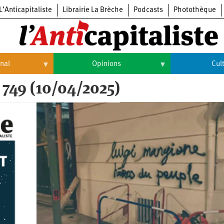
L’Anticapitaliste
Librairie La Brèche
Podcasts
Photothèque
onal
Opinions
Cul
 749 (10/04/2025)
Opinions
Culture
Histoire
Arts
Cinéma
Expositions
Livres
Musique