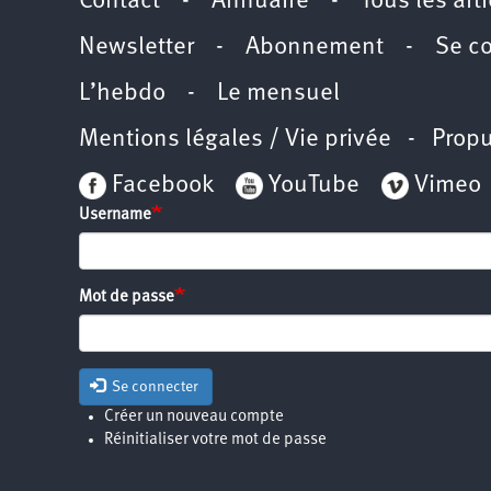
Contact
-
Annuaire
-
Tous les art
Newsletter
-
Abonnement
-
Se c
L’hebdo
-
Le mensuel
Mentions légales / Vie privée
- Propu
Facebook
YouTube
Vimeo
Username
Mot de passe
Se connecter
Créer un nouveau compte
Réinitialiser votre mot de passe