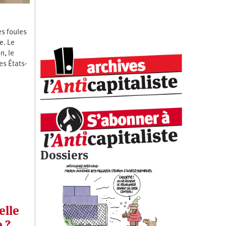
es foules
e. Le
n, le
es États-
Dossiers
elle
 ?