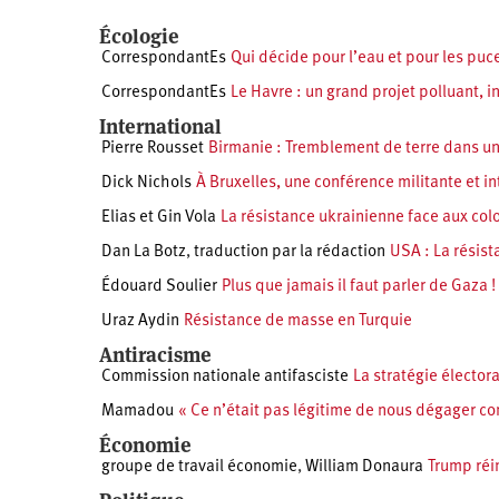
Écologie
CorrespondantEs
Qui décide pour l’eau et pour les puc
CorrespondantEs
Le Havre : un grand projet polluant, i
International
Pierre Rousset
Birmanie : Tremblement de terre dans un 
Dick Nichols
À Bruxelles, une conférence militante et in
Elias et Gin Vola
La résistance ukrainienne face aux col
Dan La Botz
,
traduction par la rédaction
USA : La résist
Édouard Soulier
Plus que jamais il faut parler de Gaza !
Uraz Aydin
Résistance de masse en Turquie
Antiracisme
Commission nationale antifasciste
La stratégie élector
Mamadou
« Ce n’était pas légitime de nous dégager c
Économie
groupe de travail économie
,
William Donaura
Trump réi