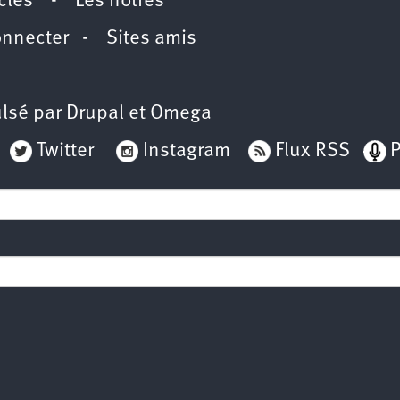
icles
-
Les nôtres
onnecter
-
Sites amis
lsé par
Drupal
et
Omega
Twitter
Instagram
Flux RSS