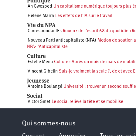
Politique
An Gwesped
Un capitalisme numérique toujours plus é
Hélène Marra
Les effets de l’IA sur le travail
Vie du NPA
CorrespondantEs
Rouen : de l’esprit 68 du quotidien R
Nouveau Parti anticapitaliste (NPA)
Motion de soutien a
NPA-l’Anticapitaliste
Culture
Estelle Menu
Culture : Après un mois de mars de mobilisa
Vincent Gibelin
Suis-je vraiment la seule ?, de et avec E
Jeunesse
Antoine Boulangé
Université : trouver un second souffle
Social
Victor Smet
Le social relève la tête et se mobilise
Qui sommes-nous