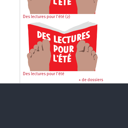
Des lectures pour l'été (2)
Des lectures pour l'été
+ de dossiers