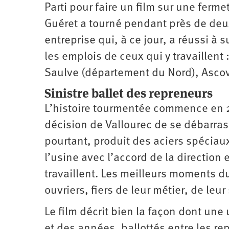
Parti pour faire un film sur une ferme
Santé
Hôpitaux
LGBTI
Amérique
du
Guéret a tourné pendant près de de
Nord
Vidéos
SNCF
Amérique
latine
entreprise qui, à ce jour, a réussi à s
Dans
Services
Asie
les emplois de ceux qui y travaillent :
mon
publics
département
Saulve (département du Nord), Ascov
Europe
Sinistre ballet des repreneurs
Moyen-
Orient
L’histoire tourmentée commence en 
Océanie
décision de Vallourec de se débarrass
pourtant, produit des aciers spéciaux
l’usine avec l’accord de la direction e
travaillent. Les meilleurs moments du
ouvriers, fiers de leur métier, de leur
Le film décrit bien la façon dont une 
et des années, ballottés entre les r