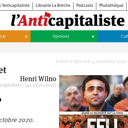
L’Anticapitaliste
Librairie La Brèche
Podcasts
Photothèque
onal
Opinions
Cul
Opinions
Culture
Histoire
Arts
Publié le Mercredi 4 novembre 2020
et
Cinéma
Henri Wilno
capitaliste - 542 (05/11/2020)
Expositions
Livres
Musique
octobre 2020.