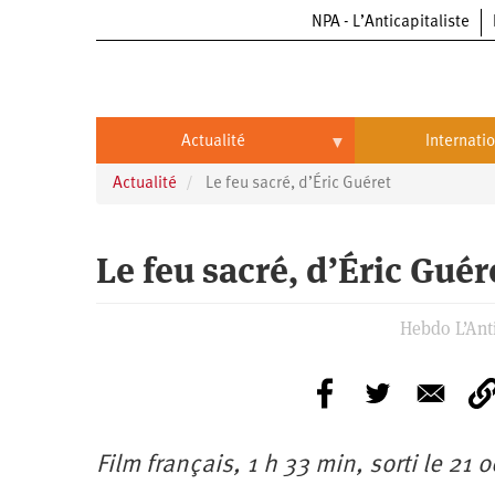
NPA - L’Anticapitaliste
Aller
au
contenu
principal
Actualité
Internati
Actualité
Le feu sacré, d’Éric Guéret
Actualité
International
Politique
Brésil
Le feu sacré, d’Éric Guér
Entreprises
Chine
Hebdo L’Anti
Oppressions
Entreprises
États-
Unis
Économie
Automobile
Oppressions
Continents
Écologie
Aéronautique
Antiracisme
Continents
Film français, 1 h 33 min, sorti le 21 
Éducation
Commerce
Féminisme
Afrique