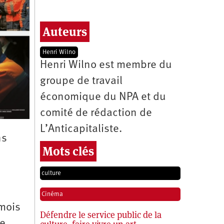
Auteurs
Henri Wilno
Henri Wilno est membre du
groupe de travail
économique du NPA et du
comité de rédaction de
L’Anticapitaliste.
ns
Mots clés
culture
Cinéma
 mois
Défendre le service public de la
de