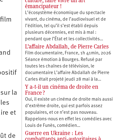
culture, faire vivre un art
émancipateur !
L’écosystème économique du spectacle
film
vivant, du cinéma, de l’audiovisuel et de
l’édition, tel qu’il s’est établi depuis
plusieurs décennies, est mis à mal :
pendant que l’État et les collectivités…
L’affaire Abdallah, de Pierre Carles
rand
Film documentaire, France, 1h 41min, 2026
Séance émotion à Bourges. Refusé par
toutes les chaînes de télévision, le
ositif
documentaire L’affaire Abdallah de Pierre
Carles était projeté jeudi 28 mai à la…
Y a-t-il un cinéma de droite en
France ?
sur la
Oui, il existe un cinéma de droite mais aussi
 les
d’extrême droite, qui est parfois assez
ire et
populaires, et ce n’est pas nouveau.
Rappelons-nous en effet les comédies avec
Louis de Funès, comédien…
Guerre en Ukraine : Les
oût de
combattants anti-autoritaires à