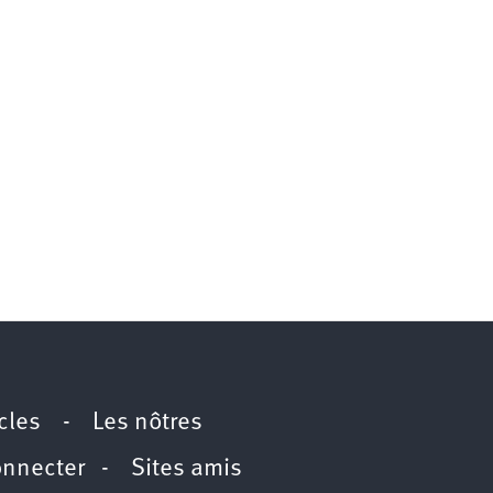
icles
-
Les nôtres
onnecter
-
Sites amis