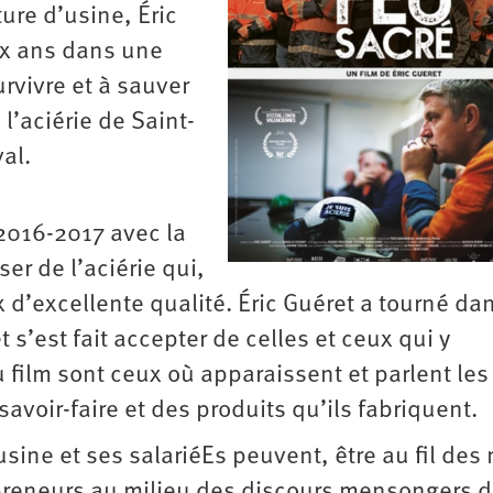
ture d’usine, Éric
ux ans dans une
urvivre et à sauver
 l’aciérie de Saint-
al.
2016-2017 avec la
er de l’aciérie qui,
 d’excellente qualité. Éric Guéret a tourné da
t s’est fait accepter de celles et ceux qui y
 film sont ceux où apparaissent et parlent les
 savoir-faire et des produits qu’ils fabriquent.
usine et ses salariéEs peuvent, être au fil des
epreneurs au milieu des discours mensongers 