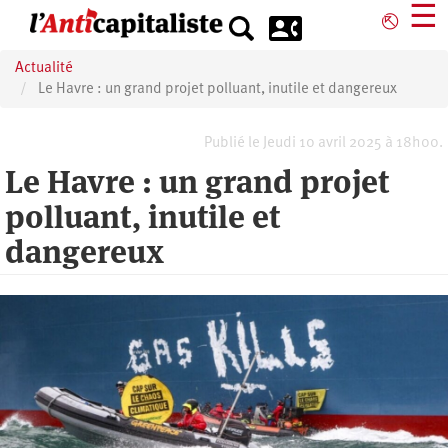
Aller
☰
⎋
au
contenu
Actualité
principal
Le Havre : un grand projet polluant, inutile et dangereux
Publié le Jeudi 10 avril 2025 à 18h00.
Le Havre : un grand projet
polluant, inutile et
dangereux