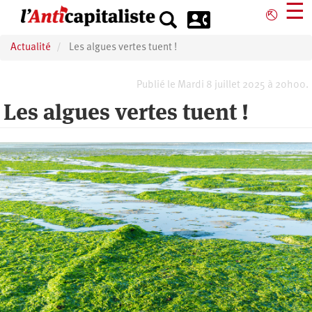
Aller
☰
⎋
au
contenu
Actualité
Les algues vertes tuent !
principal
Publié le Mardi 8 juillet 2025 à 20h00.
Les algues vertes tuent !