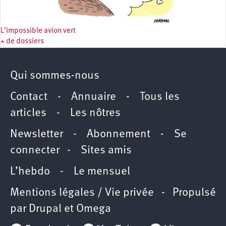
L’impossible avion vert
+ de dossiers
Qui sommes-nous
Contact
-
Annuaire
-
Tous les
articles
-
Les nôtres
Newsletter
-
Abonnement
-
Se
connecter
-
Sites amis
L’hebdo
-
Le mensuel
Mentions légales / Vie privée
- Propulsé
par
Drupal
et
Omega