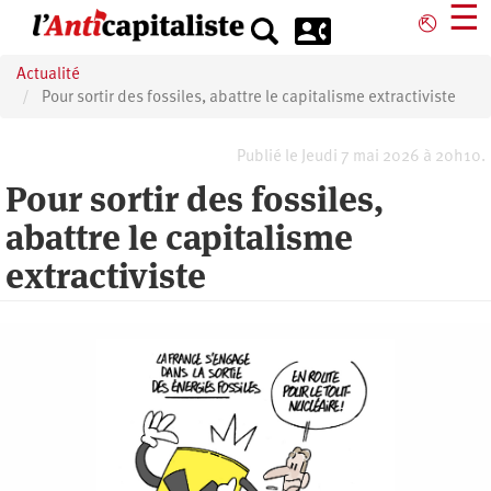
Aller
☰
⎋
au
contenu
Actualité
principal
Pour sortir des fossiles, abattre le capitalisme extractiviste
Publié le Jeudi 7 mai 2026 à 20h10.
Pour sortir des fossiles,
abattre le capitalisme
extractiviste