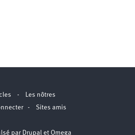
icles
-
Les nôtres
onnecter
-
Sites amis
lsé par
Drupal
et
Omega