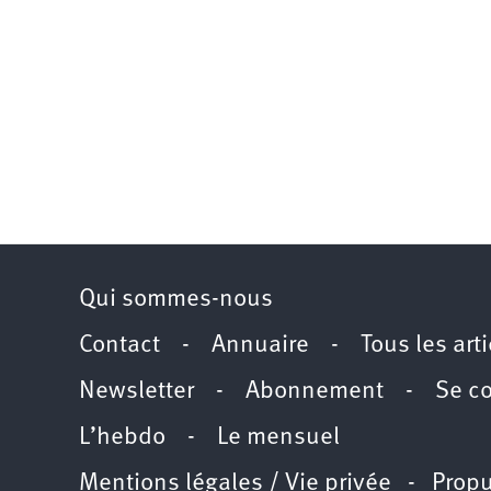
Qui sommes-nous
Contact
-
Annuaire
-
Tous les art
Newsletter
-
Abonnement
-
Se c
L’hebdo
-
Le mensuel
Mentions légales / Vie privée
- Propu