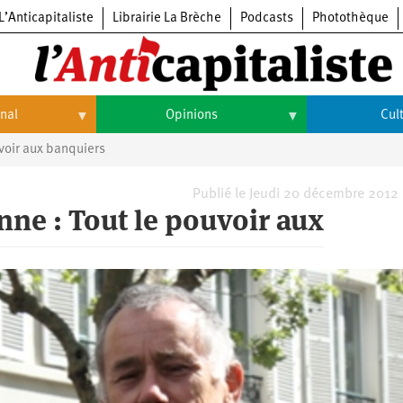
L’Anticapitaliste
Librairie La Brèche
Podcasts
Photothèque
onal
Opinions
Cul
voir aux banquiers
Opinions
Culture
Histoire
Arts
Publié le Jeudi 20 décembre 2012
ne : Tout le pouvoir aux
Cinéma
Expositions
Livres
Musique