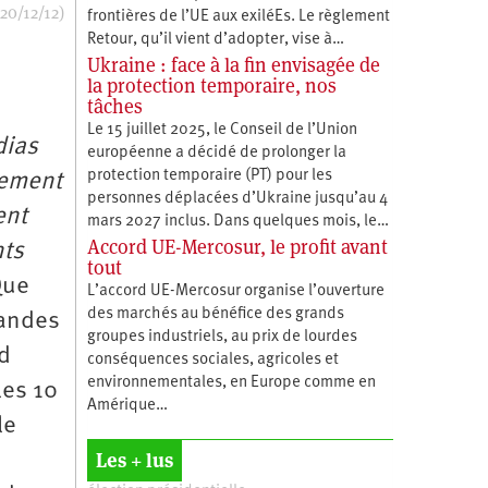
20/12/12)
frontières de l’UE aux exiléEs. Le règlement
Retour, qu’il vient d’adopter, vise à…
Ukraine : face à la fin envisagée de
la protection temporaire, nos
tâches
Le 15 juillet 2025, le Conseil de l’Union
dias
européenne a décidé de prolonger la
protection temporaire (PT) pour les
lement
personnes déplacées d’Ukraine jusqu’au 4
ent
mars 2027 inclus. Dans quelques mois, le…
Accord UE-Mercosur, le profit avant
nts
tout
Que
L’accord UE-Mercosur organise l’ouverture
des marchés au bénéfice des grands
randes
groupes industriels, au prix de lourdes
d
conséquences sociales, agricoles et
environnementales, en Europe comme en
les 10
Amérique…
le
Les + lus