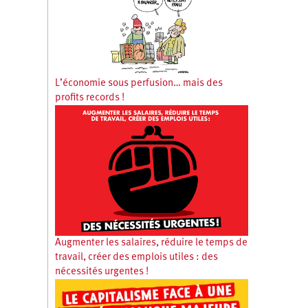
L’économie sous perfusion… mais des
profits records !
Augmenter les salaires, réduire le temps de
travail, créer des emplois utiles : des
nécessités urgentes !