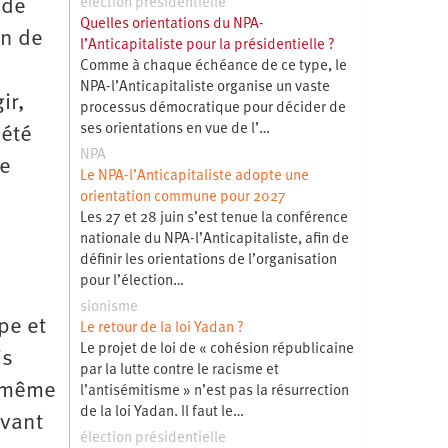
 de
élection présidentielle
Quelles orientations du NPA-
on de
l’Anticapitaliste pour la présidentielle ?
Comme à chaque échéance de ce type, le
NPA-l’Anticapitaliste organise un vaste
ir,
processus démocratique pour décider de
ses orientations en vue de l’…
 été
NPA
ce
Le NPA-l’Anticapitaliste adopte une
orientation commune pour 2027
Les 27 et 28 juin s’est tenue la conférence
nationale du NPA-l’Anticapitaliste, afin de
définir les orientations de l’organisation
pour l’élection…
sionisme
pe et
Le retour de la loi Yadan ?
Le projet de loi de « cohésion républicaine
is
par la lutte contre le racisme et
n même
l’antisémitisme » n’est pas la résurrection
de la loi Yadan. Il faut le…
avant
élection présidentielle