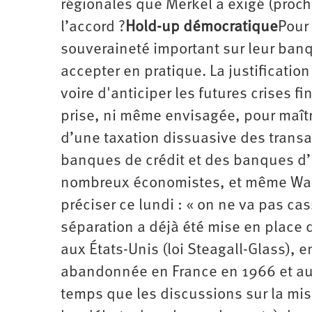
régionales que Merkel a exigé (proch
l’accord ?
Hold-up démocratique
Pour
souveraineté important sur leur banqu
accepter en pratique. La justification
voire d'anticiper les futures crises f
prise, ni même envisagée, pour maîtr
d’une taxation dissuasive des transa
banques de crédit et des banques d
nombreux économistes, et même Warr
préciser ce lundi : « on ne va pas ca
séparation a déjà été mise en place
aux États-Unis (loi Steagall-Glass), 
abandonnée en France en 1966 et aux
temps que les discussions sur la mise