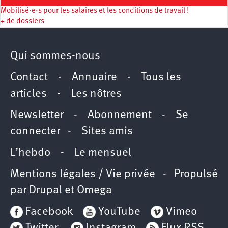
Mobilisé·e·s pour les salaires et les conditions de travail !
+ de dossiers
Qui sommes-nous
Contact
-
Annuaire
-
Tous les
articles
-
Les nôtres
Newsletter
-
Abonnement
-
Se
connecter
-
Sites amis
L’hebdo
-
Le mensuel
Mentions légales / Vie privée
- Propulsé
par
Drupal
et
Omega
Facebook
YouTube
Vimeo