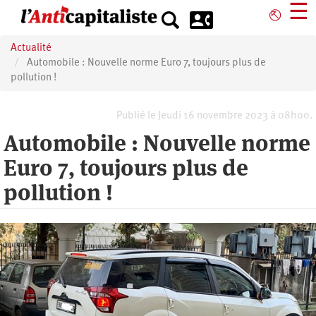
Aller
☰
⎋
au
contenu
Actualité
principal
Automobile : Nouvelle norme Euro 7, toujours plus de
pollution !
Publié le Jeudi 16 novembre 2023 à 08h00.
Automobile : Nouvelle norme
Euro 7, toujours plus de
pollution !