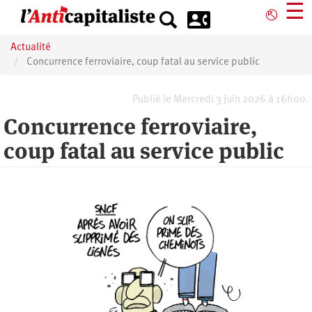
Aller
☰
⎋
au
contenu
Actualité
principal
Concurrence ferroviaire, coup fatal au service public
Publié le Mercredi 3 juin 2026 à 16h00.
Concurrence ferroviaire,
coup fatal au service public