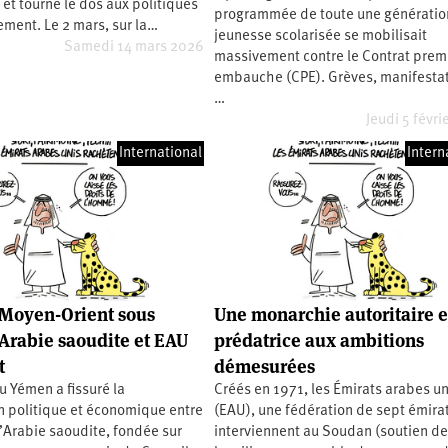
t tourne le dos aux politiques
programmée de toute une génération
ment. Le 2 mars, sur la…
jeunesse scolarisée se mobilisait
Samedi 14 mars 2026
massivement contre le Contrat prem
embauche (CPE). Grèves, manifestat
…
Jeudi 5 févri
International
Intern
Moyen-Orient sous
Une monarchie autoritaire e
 Arabie saoudite et EAU
prédatrice aux ambitions
t
démesurées
u Yémen a fissuré la
Créés en 1971, les Émirats arabes un
n politique et économique entre
(EAU), une fédération de sept émira
l’Arabie saoudite, fondée sur
interviennent au Soudan (soutien d