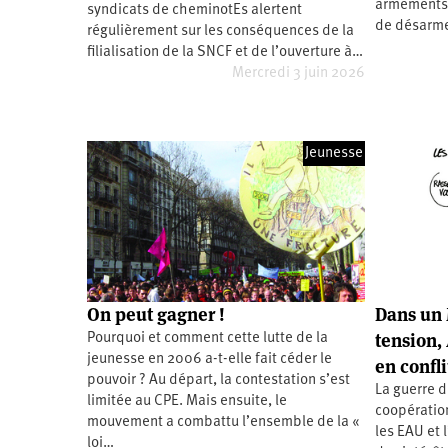
armements e
syndicats de cheminotEs alertent
Santé
Hôpitaux
LGBTI
Amérique
de désarme
du
régulièrement sur les conséquences de la
Nord
filialisation de la SNCF et de l’ouverture à…
Vidéos
SNCF
Amérique
latine
Mercredi 3 juin 2026
Dans
Services
Asie
mon
publics
département
Europe
Jeunesse
Moyen-
Orient
Océanie
On peut gagner !
Dans un 
tension,
Pourquoi et comment cette lutte de la
jeunesse en 2006 a-t-elle fait céder le
en confli
pouvoir ? Au départ, la contestation s’est
La guerre d
limitée au CPE. Mais ensuite, le
coopératio
mouvement a combattu l’ensemble de la «
les EAU et 
loi…