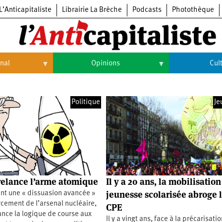
L’Anticapitaliste
Librairie La Brèche
Podcasts
Photothèque
onal
Opinions
Cul
Opinions
Culture
Politique
Je
Histoire
Arts
Cinéma
Expositions
Livres
elance l’arme atomique
Il y a 20 ans, la mobilisation
Musique
jeunesse scolarisée abroge 
nt une « dissuasion avancée »
rcement de l’arsenal nucléaire,
CPE
nce la logique de course aux
Il y a vingt ans, face à la précarisati