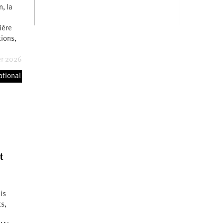
, la
ière
ions,
er 2026
ational
t
is
ts,
e