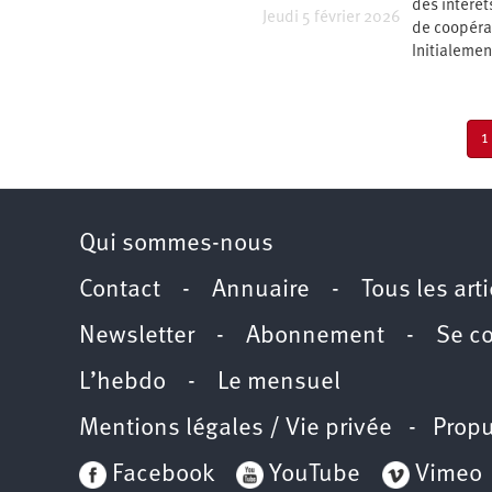
des intérê
Jeudi 5 février 2026
de coopéra
Initialeme
Pagination
P
1
c
Qui sommes-nous
Contact
-
Annuaire
-
Tous les art
Newsletter
-
Abonnement
-
Se c
L’hebdo
-
Le mensuel
Mentions légales / Vie privée
- Propu
Facebook
YouTube
Vimeo