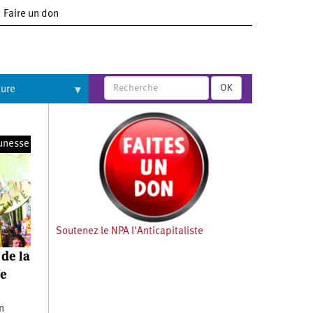
Faire un don
OK
ture
unesse
Soutenez le NPA l'Anticapitaliste
 de la
le
on