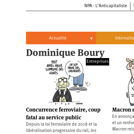
NPA - L’Anticapitaliste
Aller
au
contenu
principal
Actualité
Internati
Dominique Boury
Actualité
International
Entreprises
Politique
Brésil
Entreprises
Chine
Oppressions
Entreprises
États-
Unis
Économie
Automobile
Oppressions
Continents
Concurrence ferroviaire, coup
Macron r
Écologie
Aéronautique
Antiracisme
Continents
fatal au service public
En annonça
et un renfo
Depuis la loi ferroviaire de 2018 et la
Éducation
Commerce
Féminisme
Afrique
Macron rela
libéralisation progressive du rail, les