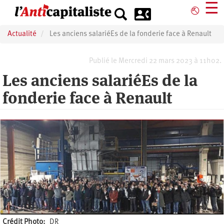
Aller
☰
⎋
au
contenu
Actualité
Les anciens salariéEs de la fonderie face à Renault
principal
Publié le Mercredi 22 mars 2023 à 11h02.
Les anciens salariéEs de la
fonderie face à Renault
Crédit Photo
DR