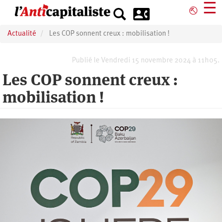
Aller
☰
⎋
au
contenu
Actualité
Les COP sonnent creux : mobilisation !
principal
Publié le Vendredi 15 novembre 2024 à 11h05.
Les COP sonnent creux :
mobilisation !