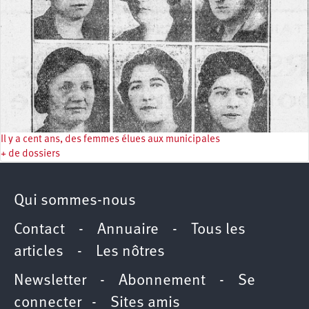
Il y a cent ans, des femmes élues aux municipales
+ de dossiers
Qui sommes-nous
Contact
-
Annuaire
-
Tous les
articles
-
Les nôtres
Newsletter
-
Abonnement
-
Se
connecter
-
Sites amis