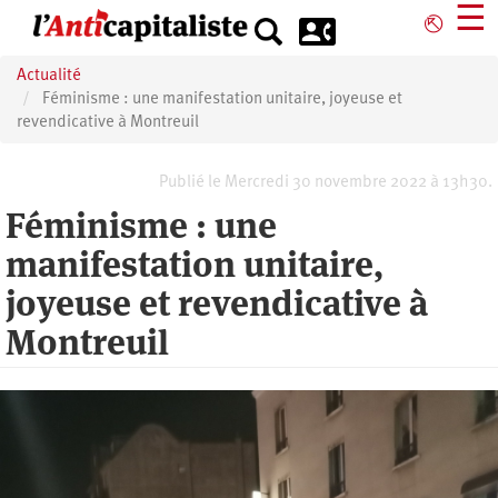
Aller
☰
⎋
au
contenu
Actualité
principal
Féminisme : une manifestation unitaire, joyeuse et
revendicative à Montreuil
Publié le Mercredi 30 novembre 2022 à 13h30.
Féminisme : une
manifestation unitaire,
joyeuse et revendicative à
Montreuil