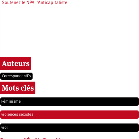
Soutenez le NPA l'Anticapitaliste
Auteurs
CorrespondantEs
Mots clés
Féminisme
violences sexistes
viol