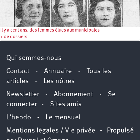
Il y a cent ans, des femmes élues aux municipales
+ de dossiers
Qui sommes-nous
Contact
-
Annuaire
-
Tous les
articles
-
Les nôtres
Newsletter
-
Abonnement
-
Se
connecter
-
Sites amis
L’hebdo
-
Le mensuel
Mentions légales / Vie privée
- Propulsé