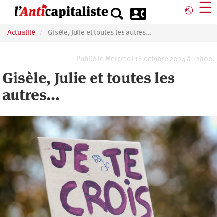
Aller
☰
⎋
au
contenu
Actualité
Gisèle, Julie et toutes les autres…
principal
Publié le Mercredi 16 octobre 2024 à 12h00.
Gisèle, Julie et toutes les
autres…