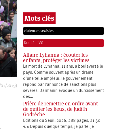
Mots clés
violences sexistes
Droit à l'IVG
Affaire Lyhanna : écouter les
enfants, protéger les victimes
La mort de Lyhanna, 11 ans, a bouleversé le
pays. Comme souvent après un drame
d’une telle ampleur, le gouvernement
/01/2019)
répond par l’annonce de sanctions plus
sévères. Darmanin évoque un durcissement
des…
Prière de remettre en ordre avant
de quitter les lieux, de Judith
Godrèche
Éditions du Seuil, 2026, 288 pages, 21,50
€ « Depuis quelque temps, je parle, je