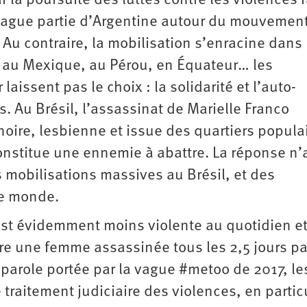
la poursuite des luttes contre les violences f
 vague partie d’Argentine autour du mouvemen
 Au contraire, la mobilisation s’enracine dans
t au Mexique, au Pérou, en Équateur… les
aissent pas le choix : la solidarité et l’auto-
s. Au Brésil, l’assassinat de Marielle Franco
noire, lesbienne et issue des quartiers popula
onstitue une ennemie à abattre. La réponse n’
s mobilisations massives au Brésil, et des
le monde.
est évidemment moins violente au quotidien e
re une femme assassinée tous les 2,5 jours pa
a parole portée par la vague #metoo de 2017, le
traitement judiciaire des violences, en partic