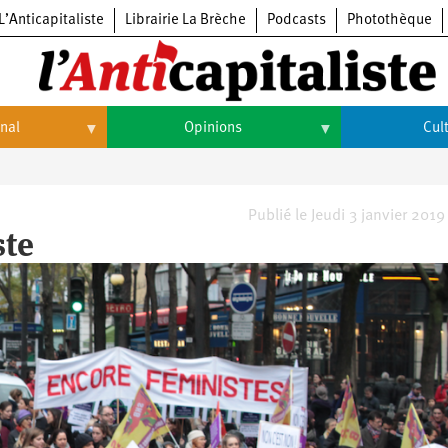
L’Anticapitaliste
Librairie La Brèche
Podcasts
Photothèque
onal
Opinions
Cul
Opinions
Culture
Histoire
Arts
Publié le Jeudi 3 janvier 2019
ste
Cinéma
Expositions
Livres
Musique