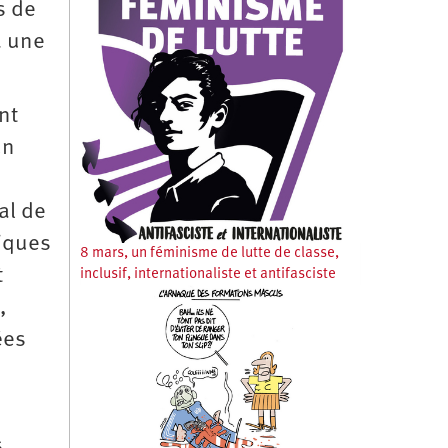
s de
à une
nt
un
al de
riques
8 mars, un féminisme de lutte de classe,
t
inclusif, internationaliste et antifasciste
,
ées
s