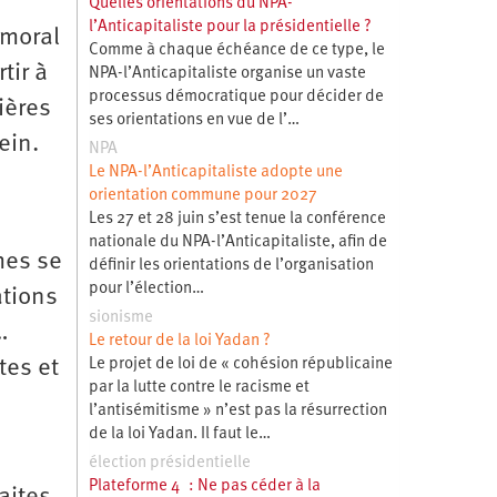
Quelles orientations du NPA-
l’Anticapitaliste pour la présidentielle ?
 moral
Comme à chaque échéance de ce type, le
tir à
NPA-l’Anticapitaliste organise un vaste
processus démocratique pour décider de
ières
ses orientations en vue de l’…
ein.
NPA
Le NPA-l’Anticapitaliste adopte une
orientation commune pour 2027
Les 27 et 28 juin s’est tenue la conférence
nationale du NPA-l’Anticapitaliste, afin de
mes se
définir les orientations de l’organisation
pour l’élection…
ations
sionisme
…
Le retour de la loi Yadan ?
Le projet de loi de « cohésion républicaine
tes et
par la lutte contre le racisme et
l’antisémitisme » n’est pas la résurrection
de la loi Yadan. Il faut le…
élection présidentielle
Plateforme 4 : Ne pas céder à la