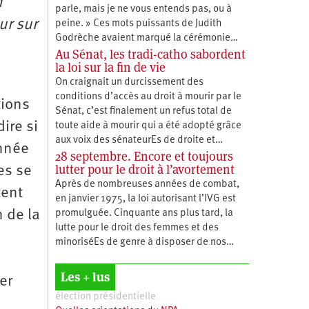
n
parle, mais je ne vous entends pas, ou à
ur sur
peine. » Ces mots puissants de Judith
Godrèche avaient marqué la cérémonie…
Au Sénat, les tradi-catho sabordent
la loi sur la fin de vie
On craignait un durcissement des
conditions d’accès au droit à mourir par le
tions
Sénat, c’est finalement un refus total de
ire si
toute aide à mourir qui a été adopté grâce
aux voix des sénateurEs de droite et…
année
28 septembre. Encore et toujours
lutter pour le droit à l’avortement
es se
Après de nombreuses années de combat,
tent
en janvier 1975, la loi autorisant l’IVG est
 de la
promulguée. Cinquante ans plus tard, la
lutte pour le droit des femmes et des
minoriséEs de genre à disposer de nos…
Les + lus
er
élection présidentielle