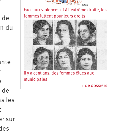
Face aux violences et à l’extrême droite, les
femmes luttent pour leurs droits
e de
en du
ante
7
Il y a cent ans, des femmes élues aux
municipales
e
+ de dossiers
t de
s les
t
er sur
 des