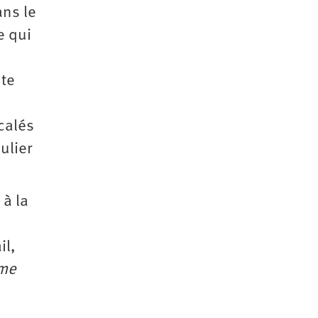
ans le
e qui
nte
calés
ulier
 à la
il,
sme