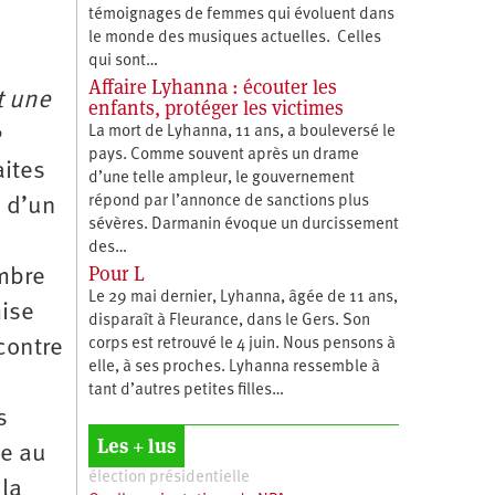
témoignages de femmes qui évoluent dans
le monde des musiques actuelles. Celles
qui sont…
Affaire Lyhanna : écouter les
t une
enfants, protéger les victimes
e
La mort de Lyhanna, 11 ans, a bouleversé le
pays. Comme souvent après un drame
aites
d’une telle ampleur, le gouvernement
répond par l’annonce de sanctions plus
e d’un
sévères. Darmanin évoque un durcissement
des…
Pour L
embre
Le 29 mai dernier, Lyhanna, âgée de 11 ans,
mise
disparaît à Fleurance, dans le Gers. Son
 contre
corps est retrouvé le 4 juin. Nous pensons à
elle, à ses proches. Lyhanna ressemble à
tant d’autres petites filles…
s
Les + lus
ce au
élection présidentielle
 la