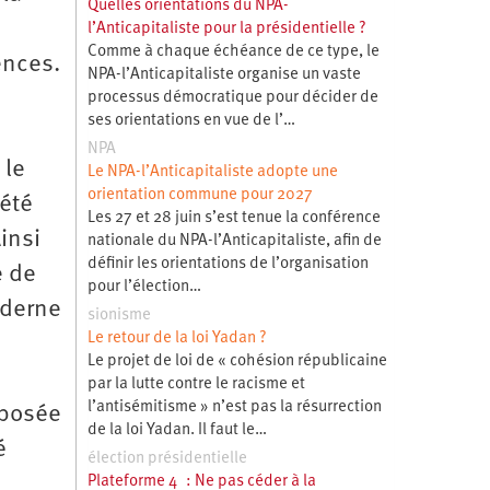
Quelles orientations du NPA-
l’Anticapitaliste pour la présidentielle ?
Comme à chaque échéance de ce type, le
ences.
NPA-l’Anticapitaliste organise un vaste
processus démocratique pour décider de
ses orientations en vue de l’…
NPA
 le
Le NPA-l’Anticapitaliste adopte une
orientation commune pour 2027
été
Les 27 et 28 juin s’est tenue la conférence
insi
nationale du NPA-l’Anticapitaliste, afin de
définir les orientations de l’organisation
e de
pour l’élection…
oderne
sionisme
Le retour de la loi Yadan ?
Le projet de loi de « cohésion républicaine
par la lutte contre le racisme et
l’antisémitisme » n’est pas la résurrection
éposée
de la loi Yadan. Il faut le…
é
élection présidentielle
Plateforme 4 : Ne pas céder à la