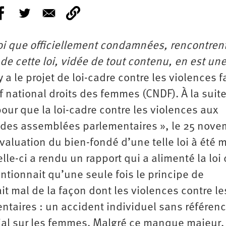
oi que officiellement condamnées, rencontren
de cette loi, vidée de tout contenu, en est un
 y a le projet de loi-cadre contre les violences f
f national droits des femmes (CNDF). À la suit
pour que la loi-cadre contre les violences aux
ur des assemblées parlementaires », le 25 nov
aluation du bien-fondé d’une telle loi à été 
elle-ci a rendu un rapport qui a alimenté la loi
entionnait qu’une seule fois le principe de
t mal de la façon dont les violences contre le
taires : un accident individuel sans référen
ocial sur les femmes. Malgré ce manque majeur,