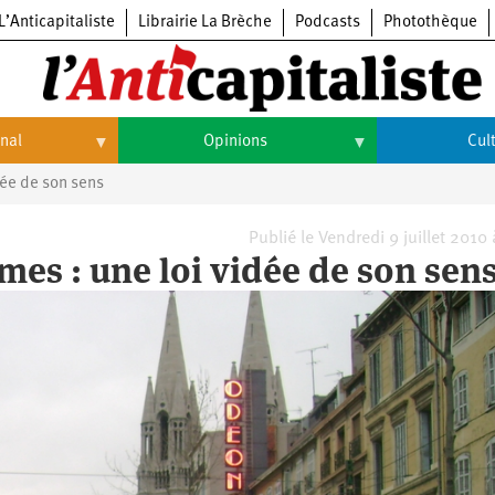
L’Anticapitaliste
Librairie La Brèche
Podcasts
Photothèque
onal
Opinions
Cul
dée de son sens
Opinions
Culture
Histoire
Arts
Publié le Vendredi 9 juillet 2010
mes : une loi vidée de son sen
Cinéma
Expositions
Livres
Musique