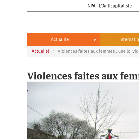
NPA - L’Anticapitaliste
Aller
au
contenu
principal
Actualité
Internati
Actualité
Violences faites aux femmes : une loi vi
Actualité
International
Politique
Brésil
Violences faites aux fem
Entreprises
Chine
Oppressions
Entreprises
États-
Unis
Économie
Automobile
Oppressions
Continents
Écologie
Aéronautique
Antiracisme
Continents
Éducation
Commerce
Féminisme
Afrique