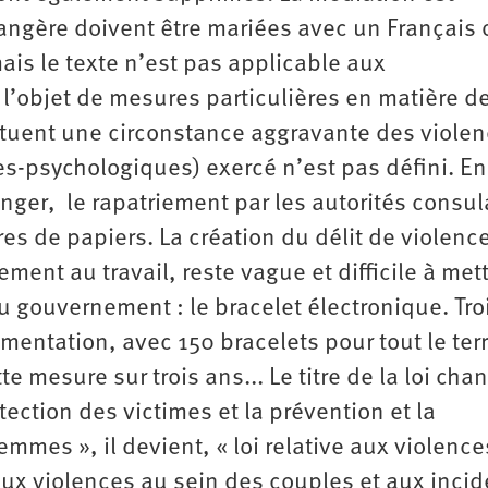
angère doivent être mariées avec un Français 
mais le texte n’est pas applicable aux
 l’objet de mesures particulières en matière de
ituent une circonstance aggravante des viole
es-psychologiques) exercé n’est pas défini. En
anger, le rapatriement par les autorités consul
es de papiers. La création du délit de violenc
ment au travail, reste vague et difficile à met
u gouvernement : le bracelet électronique. Tro
entation, avec 150 bracelets pour tout le terri
e mesure sur trois ans... Le titre de la loi chan
tection des victimes et la prévention et la
mmes », il devient, « loi relative aux violence
ux violences au sein des couples et aux inci