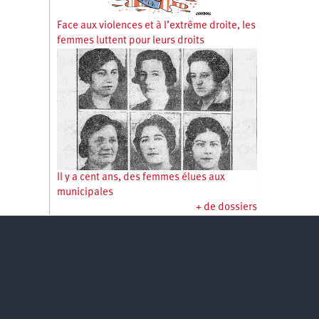
Face aux violences et à l’extrême droite, les
femmes luttent pour leurs droits
Il y a cent ans, des femmes élues aux
municipales
+ de dossiers