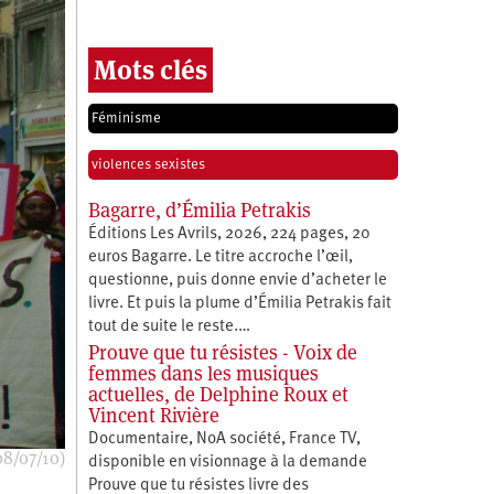
Mots clés
Féminisme
violences sexistes
Bagarre, d’Émilia Petrakis
Éditions Les Avrils, 2026, 224 pages, 20
euros Bagarre. Le titre accroche l’œil,
questionne, puis donne envie d’acheter le
livre. Et puis la plume d’Émilia Petrakis fait
tout de suite le reste.…
Prouve que tu résistes - Voix de
femmes dans les musiques
actuelles, de Delphine Roux et
Vincent Rivière
Documentaire, NoA société, France TV,
08/07/10)
disponible en visionnage à la demande
Prouve que tu résistes livre des