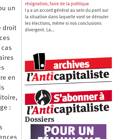
résignation, faire de la politique
ou un
l y a un accord général au sein du parti sur
la situation dans laquelle vont se dérouler
les élections, même si nos conclusions
 droit
divergent. La…
nces
 cas
aires
es
tre en
is
toire,
ge :
Dossiers
s
dences