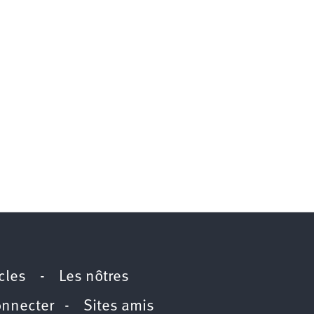
icles
-
Les nôtres
onnecter
-
Sites amis