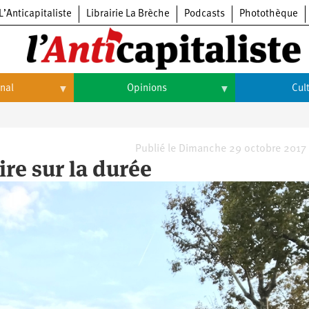
L’Anticapitaliste
Librairie La Brèche
Podcasts
Photothèque
onal
Opinions
Cul
Opinions
Culture
Histoire
Arts
Publié le Dimanche 29 octobre 2017
re sur la durée
Cinéma
Expositions
Livres
Musique