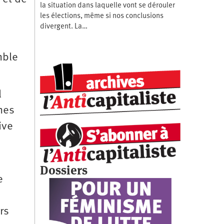
la situation dans laquelle vont se dérouler
les élections, même si nos conclusions
divergent. La…
mble
l
mes
ive
Dossiers
e
rs