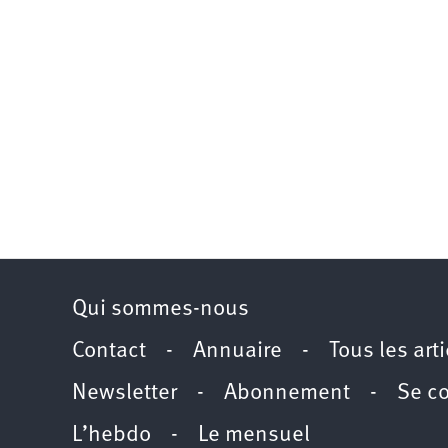
Qui sommes-nous
Contact
-
Annuaire
-
Tous les art
Newsletter
-
Abonnement
-
Se c
L’hebdo
-
Le mensuel