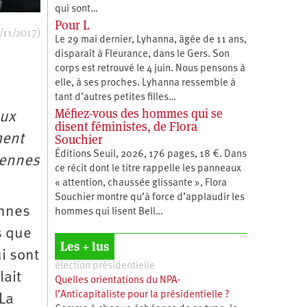
qui sont…
Pour L
/11/2017)
Le 29 mai dernier, Lyhanna, âgée de 11 ans,
disparaît à Fleurance, dans le Gers. Son
corps est retrouvé le 4 juin. Nous pensons à
elle, à ses proches. Lyhanna ressemble à
tant d’autres petites filles…
Méfiez-vous des hommes qui se
aux
disent féministes, de Flora
ment
Souchier
Éditions Seuil, 2026, 176 pages, 18 €. Dans
Rennes
ce récit dont le titre rappelle les panneaux
« attention, chaussée glissante », Flora
Souchier montre qu’à force d’applaudir les
onnes
hommes qui lisent Bell…
s que
Les + lus
i sont
élection présidentielle
lait
Quelles orientations du NPA-
l’Anticapitaliste pour la présidentielle ?
 La