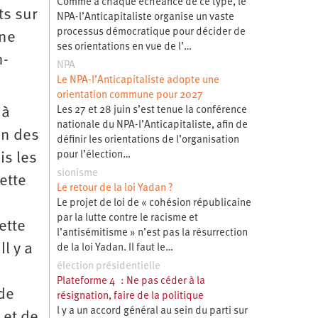
Comme à chaque échéance de ce type, le
ts sur
NPA-l’Anticapitaliste organise un vaste
processus démocratique pour décider de
Une
ses orientations en vue de l’…
n-
NPA
Le NPA-l’Anticapitaliste adopte une
orientation commune pour 2027
 à
Les 27 et 28 juin s’est tenue la conférence
nationale du NPA-l’Anticapitaliste, afin de
on des
définir les orientations de l’organisation
pour l’élection…
is les
sionisme
ette
Le retour de la loi Yadan ?
Le projet de loi de « cohésion républicaine
par la lutte contre le racisme et
ette
l’antisémitisme » n’est pas la résurrection
l y a
de la loi Yadan. Il faut le…
élection présidentielle
Plateforme 4 : Ne pas céder à la
 de
résignation, faire de la politique
l y a un accord général au sein du parti sur
 et de