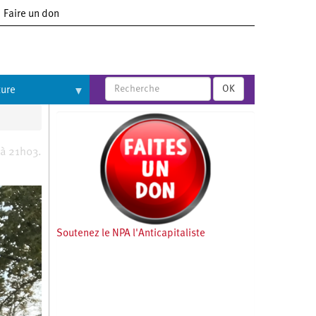
Faire un don
OK
ture
 à 21h03.
Soutenez le NPA l'Anticapitaliste