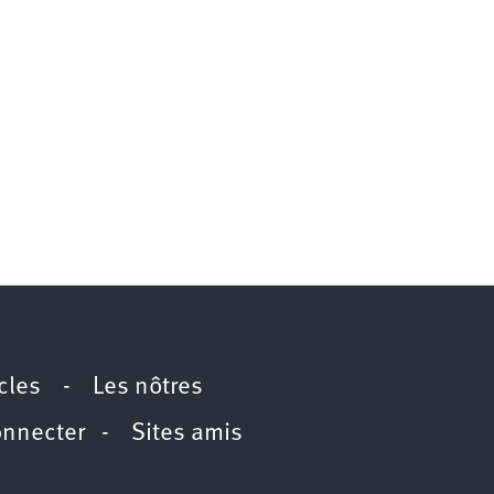
icles
-
Les nôtres
onnecter
-
Sites amis