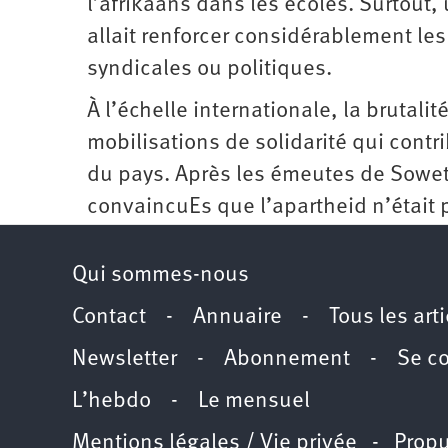
l’afrikaans dans les écoles. Surtout,
allait renforcer considérablement les
syndicales ou politiques.
À l’échelle internationale, la brutali
mobilisations de solidarité qui contri
du pays. Après les émeutes de Soweto
convaincuEs que l’apartheid n’était plu
Qui sommes-nous
Contact
-
Annuaire
-
Tous les art
Newsletter
-
Abonnement
-
Se c
L’hebdo
-
Le mensuel
Mentions légales / Vie privée
- Propu