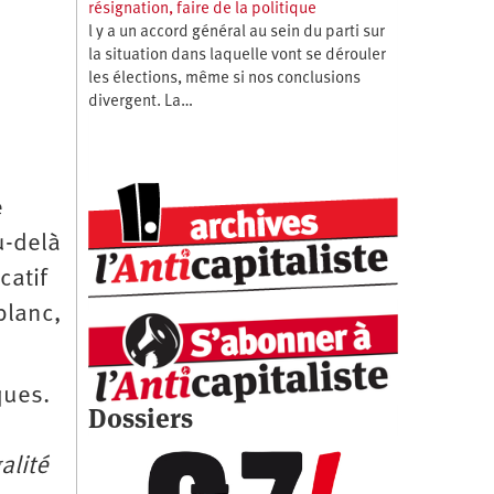
résignation, faire de la politique
l y a un accord général au sein du parti sur
la situation dans laquelle vont se dérouler
les élections, même si nos conclusions
divergent. La…
e
u-delà
catif
blanc,
ques.
Dossiers
alité