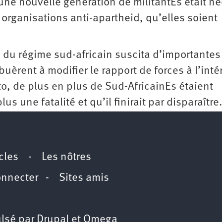
 une nouvelle génération de militantEs était née
 organisations anti-apartheid, qu’elles soient
té du régime sud-africain suscita d’importantes
buèrent à modifier le rapport de forces à l’inté
, de plus en plus de Sud-AfricainEs étaient
s une fatalité et qu’il finirait par disparaître.
icles
-
Les nôtres
onnecter
-
Sites amis
lsé par
Drupal
et
Omega