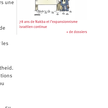
rs une
78 ans de Nakba et l’expansionnisme
israélien continue
 de
+ de dossiers
 les
theid.
ations
ou