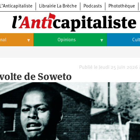
L’Anticapitaliste
Librairie La Brèche
Podcasts
Photothèque
onal
Opinions
Cul
Opinions
Culture
Histoire
Arts
Publié le Jeudi 25 juin 2026
évolte de Soweto
Cinéma
Expositions
Livres
Musique