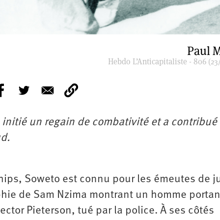
Paul M
Hebdo L’Anticapitaliste - 806 (23
nitié un regain de combativité et a contribué
ud.
ips, Soweto est connu pour les émeutes de j
aphie de Sam Nzima montrant un homme portant
ctor Pieterson, tué par la police. À ses côtés