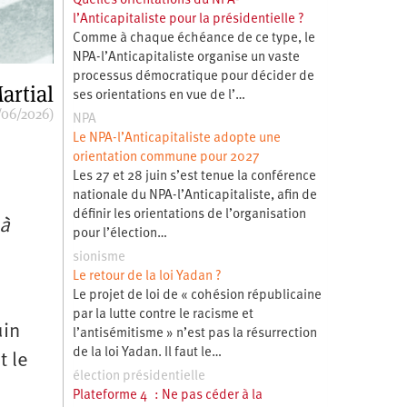
Quelles orientations du NPA-
l’Anticapitaliste pour la présidentielle ?
Comme à chaque échéance de ce type, le
NPA-l’Anticapitaliste organise un vaste
processus démocratique pour décider de
artial
ses orientations en vue de l’…
/06/2026)
NPA
Le NPA-l’Anticapitaliste adopte une
orientation commune pour 2027
Les 27 et 28 juin s’est tenue la conférence
nationale du NPA-l’Anticapitaliste, afin de
définir les orientations de l’organisation
 à
pour l’élection…
sionisme
Le retour de la loi Yadan ?
Le projet de loi de « cohésion républicaine
par la lutte contre le racisme et
uin
l’antisémitisme » n’est pas la résurrection
de la loi Yadan. Il faut le…
 le
élection présidentielle
Plateforme 4 : Ne pas céder à la