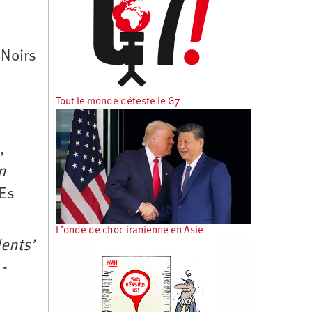
 Noirs
Tout le monde déteste le G7
,
n
rEs
L’onde de choc iranienne en Asie
ents’
 ­