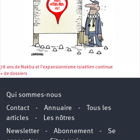
78 ans de Nakba et l’expansionnisme israélien continue
+ de dossiers
Qui sommes-nous
Contact
-
Annuaire
-
Tous les
articles
-
Les nôtres
Newsletter
-
Abonnement
-
Se