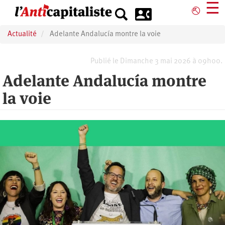
Aller
☰
⎋
au
contenu
Actualité
Adelante Andalucía montre la voie
principal
Publié le Dimanche 3 mai 2026 à 09h00.
Adelante Andalucía montre
la voie