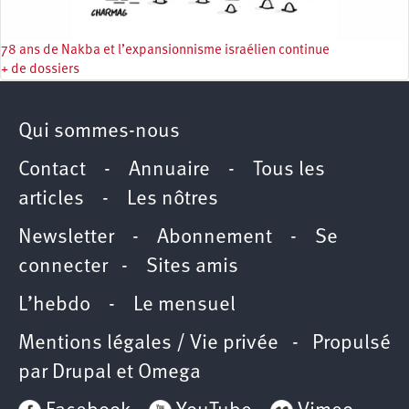
78 ans de Nakba et l’expansionnisme israélien continue
+ de dossiers
Qui sommes-nous
Contact
-
Annuaire
-
Tous les
articles
-
Les nôtres
Newsletter
-
Abonnement
-
Se
connecter
-
Sites amis
L’hebdo
-
Le mensuel
Mentions légales / Vie privée
- Propulsé
par
Drupal
et
Omega