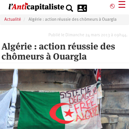
Aller
☰
⎋
au
contenu
Actualité
Algérie : action réussie des chômeurs à Ouargla
principal
Publié le Dimanche 24 mars 2013 à 09h44.
Algérie : action réussie des
chômeurs à Ouargla