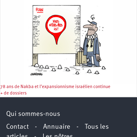
78 ans de Nakba et l’expansionnisme israélien continue
+ de dossiers
Qui sommes-nous
Contact
-
Annuaire
-
Tous les
articles
-
Les nôtres