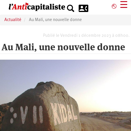
Aller
☰
⎋
au
contenu
Actualité
Au Mali, une nouvelle donne
principal
Publié le Vendredi 1 décembre 2023 à 08h00.
Au Mali, une nouvelle donne