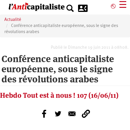
Aller
☰
⎋
au
contenu
Actualité
principal
Conférence anticapitaliste européenne, sous le signe des
révolutions arabes
Publié le Dimanche 19 juin 2011 à 08h08.
Conférence anticapitaliste
européenne, sous le signe
des révolutions arabes
Hebdo Tout est à nous ! 107 (16/06/11)