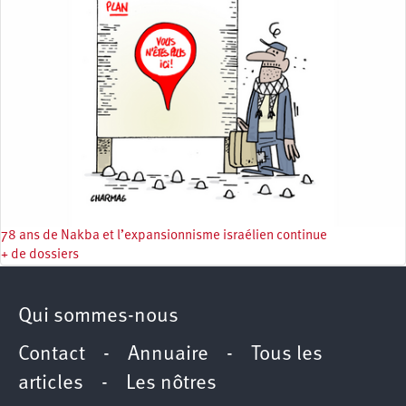
78 ans de Nakba et l’expansionnisme israélien continue
+ de dossiers
Qui sommes-nous
Contact
-
Annuaire
-
Tous les
articles
-
Les nôtres