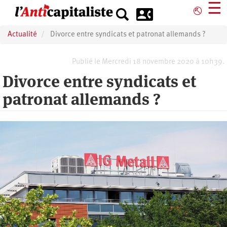
Aller
☰
⎋
au
contenu
Actualité
Divorce entre syndicats et patronat allemands ?
principal
Publié le Mercredi 18 novembre 2020 à 10h39.
Divorce entre syndicats et
patronat allemands ?