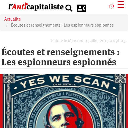
Aller
☰
⎋
au
contenu
Actualité
principal
Écoutes et renseignements : Les espionneurs espionnés
Publié le Mercredi 1 juillet 2015 à 09h03.
Écoutes et renseignements :
Les espionneurs espionnés