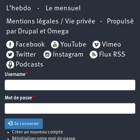
L’hebdo
-
Le mensuel
Mentions légales / Vie privée
- Propulsé
par
Drupal
et
Omega
Facebook
YouTube
Vimeo
Twitter
Instagram
Flux RSS
Podcasts
Username
Mot de passe
Se connecter
Créer un nouveau compte
Réinitialiser votre mot de passe