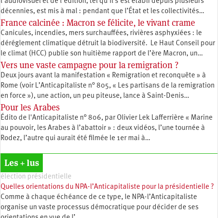
l’audiovisuel et de l’édition, tel qu’il s’est établi depuis plusieurs
décennies, est mis à mal : pendant que l’État et les collectivités…
France calcinée : Macron se félicite, le vivant crame
Canicules, incendies, mers surchauffées, rivières asphyxiées : le
déréglement climatique détruit la biodiversité. Le Haut Conseil pour
le climat (HCC) publie son huitième rapport de l’ère Macron, un…
Vers une vaste campagne pour la remigration ?
Deux jours avant la manifestation « Remigration et reconquête » à
Rome (voir L’Anticapitaliste n° 805, « Les partisans de la remigration
en force »), une action, un peu piteuse, lance à Saint-Denis…
Pour les Arabes
Édito de l'Anticapitaliste n° 806, par Olivier Lek Lafferrière « Marine
au pouvoir, les Arabes à l’abattoir » : deux vidéos, l’une tournée à
Rodez, l’autre qui aurait été filmée le 1er mai à…
Les + lus
élection présidentielle
Quelles orientations du NPA-l’Anticapitaliste pour la présidentielle ?
Comme à chaque échéance de ce type, le NPA-l’Anticapitaliste
organise un vaste processus démocratique pour décider de ses
orientations en vue de l’…