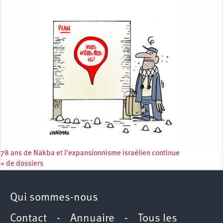
78 ans de Nakba et l’expansionnisme israélien continue
+ de dossiers
Qui sommes-nous
Contact
-
Annuaire
-
Tous les