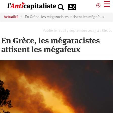
Aller
☰
⎋
au
contenu
Actualité
En Grèce, les mégaracistes attisent les mégafeux
principal
Publié le Jeudi 7 septembre 2023 à 18h00.
En Grèce, les mégaracistes
attisent les mégafeux