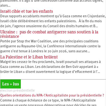
palestinien. Il s’agit d’une concession conforme aux accords signés,
alors…
Israël cible et tue les enfants
Deux rapports accablants montrent qu’à Gaza comme en Cisjordanie,
Israël cible délibérément les enfants palestiniens. À la fin du mois
de juin, l’agence onusienne du Conseil des droits humains et B…
Ukraine : pas de combat antiguerre sans soutien à la
résistance
Portée par Stop the War Coalition, une des principales coalitions
antiguerre au Royaume-Uni, la Conférence internationale contre la
guerre s’est tenue à Londres le 20 juin 2026, sans aucune…
La Palestine et le Liban brûlent
Malgré les cessez-le-feu proclamés, Israël poursuit ses attaques à
Gaza comme au Liban. Les déclarations de Ben Gvir appelant à «
brûler le Liban » disent ouvertement la logique d’effacement à l’…
Les + lus
élection présidentielle
Quelles orientations du NPA-l’Anticapitaliste pour la présidentielle ?
Comme à chaque échéance de ce type, le NPA-l’Anticapitaliste
organise un vaste processus démocratique pour décider de ses