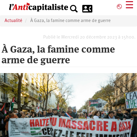
Aller
☰
⎋
au
contenu
Actualité
À Gaza, la famine comme arme de guerre
principal
Publié le Mercredi 20 décembre 2023 à 15h00.
À Gaza, la famine comme
arme de guerre