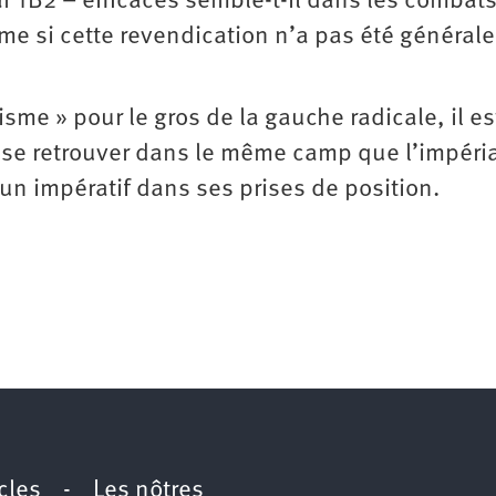
ar TB2 – efficaces semble-t-il dans les combats
ême si cette revendication n’a pas été général
isme » pour le gros de la gauche radicale, il es
s se retrouver dans le même camp que l’impéri
 un impératif dans ses prises de position.
icles
-
Les nôtres