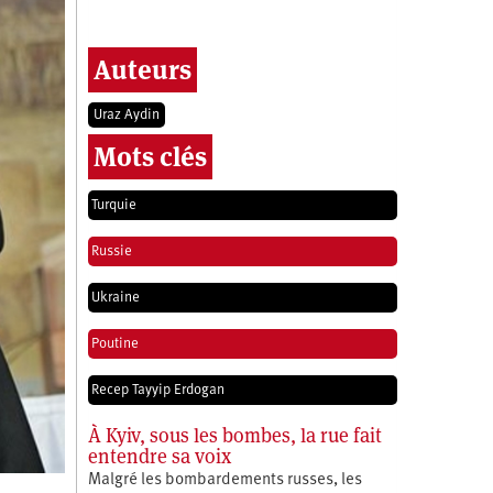
Auteurs
Uraz Aydin
Mots clés
Turquie
Russie
Ukraine
Poutine
Recep Tayyip Erdogan
À Kyiv, sous les bombes, la rue fait
entendre sa voix
Malgré les bombardements russes, les