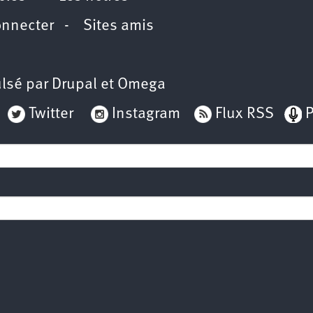
onnecter
-
Sites amis
lsé par
Drupal
et
Omega
Twitter
Instagram
Flux RSS