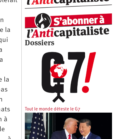
lerait
on
e la
qui
Dossiers
a
la
e la
pas
n
nats
Tout le monde déteste le G7
n à
le