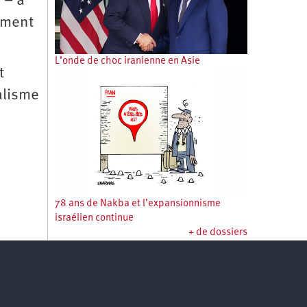
 – à
ement
L’onde de choc iranienne en Asie
t
alisme
78 ans de Nakba et l’expansionnisme
israélien continue
+ de dossiers