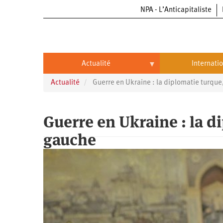
NPA - L’Anticapitaliste
Aller
au
contenu
principal
Actualité
Internati
Actualité
Guerre en Ukraine : la diplomatie turque,
Actualité
International
Politique
Brésil
Guerre en Ukraine : la di
Entreprises
Chine
gauche
Oppressions
Entreprises
États-
Unis
Économie
Automobile
Oppressions
Continents
Écologie
Aéronautique
Antiracisme
Continents
Éducation
Commerce
Féminisme
Afrique