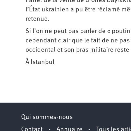
l’arrêt de la vente de drones Bayrakt
l’État ukrainien a pu être réclamé m
retenue.
Si l’on ne peut pas parler de « poutin
cependant clair que le fait de ne pa
occidental et son bras militaire reste
À Istanbul
Qui sommes-nous
Contact
-
Annuaire
-
Tous les art