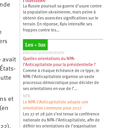
l’offensive
ande
La Russie poursuit sa guerre d’usure contre
la population ukrainienne, mais peine à
obtenir des avancées significatives sur le
terrain. En réponse, Kyiv intensifie ses
frappes contre les…
e
ers
Les + lus
élection présidentielle
 avait
Quelles orientations du NPA-
l’Anticapitaliste pour la présidentielle ?
États-
Comme à chaque échéance de ce type, le
NPA-l’Anticapitaliste organise un vaste
lutte
processus démocratique pour décider de
ses orientations en vue de l’…
NPA
ns et
Le NPA-l’Anticapitaliste adopte une
 (en
orientation commune pour 2027
Les 27 et 28 juin s’est tenue la conférence
nationale du NPA-l’Anticapitaliste, afin de
22),
définir les orientations de l’organisation