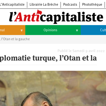
L’Anticapitaliste
Librairie La Brèche
Podcasts
Photothèque
onal
Opinions
Cul
 l’Otan et la gauche
Opinions
Culture
Histoire
Arts
Publié le Samedi 9 avril 2022
plomatie turque, l’Otan et la
Cinéma
Expositions
Livres
Musique