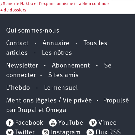
78 ans de Nakba et l’expansionnisme israélien continue
+ de dossiers
Qui sommes-nous
Contact
-
Annuaire
-
Tous les
articles
-
Les nôtres
Newsletter
-
Abonnement
-
Se
connecter
-
Sites amis
L’hebdo
-
Le mensuel
Mentions légales / Vie privée
- Propulsé
par
Drupal
et
Omega
Facebook
YouTube
Vimeo
Twitter
Instagram
Flux RSS