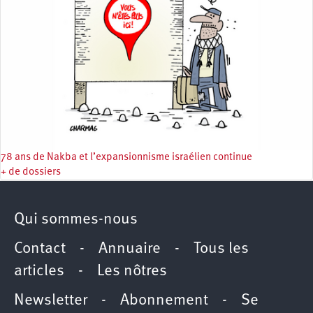
78 ans de Nakba et l’expansionnisme israélien continue
+ de dossiers
Qui sommes-nous
Contact
-
Annuaire
-
Tous les
articles
-
Les nôtres
Newsletter
-
Abonnement
-
Se