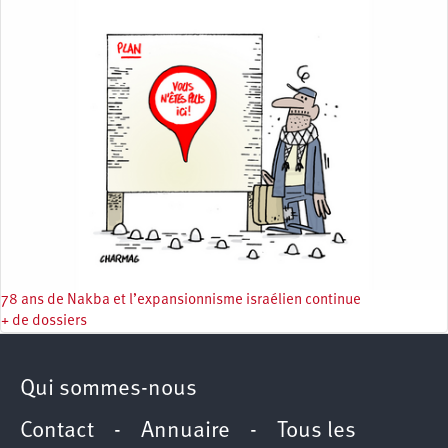
78 ans de Nakba et l’expansionnisme israélien continue
+ de dossiers
Qui sommes-nous
Contact
-
Annuaire
-
Tous les