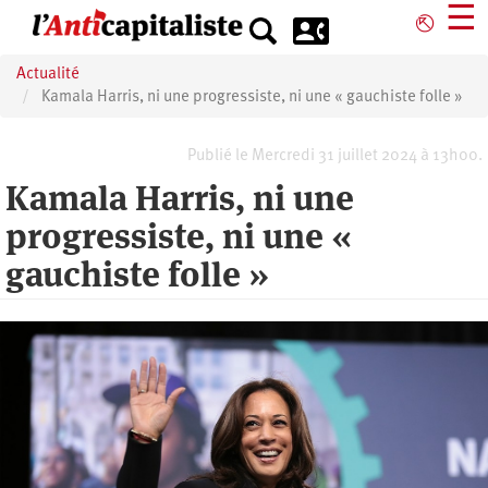
Aller
☰
⎋
au
contenu
Actualité
principal
Kamala Harris, ni une progressiste, ni une « gauchiste folle »
Publié le Mercredi 31 juillet 2024 à 13h00.
Kamala Harris, ni une
progressiste, ni une «
gauchiste folle »