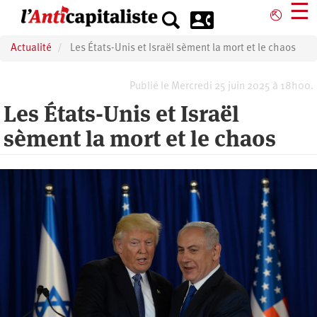
Aller
☰
⎋
au
contenu
Actualité
Les États-Unis et Israël sèment la mort et le chaos
principal
Publié le Mercredi 25 juin 2025 à 18h00.
Les États-Unis et Israël
sèment la mort et le chaos