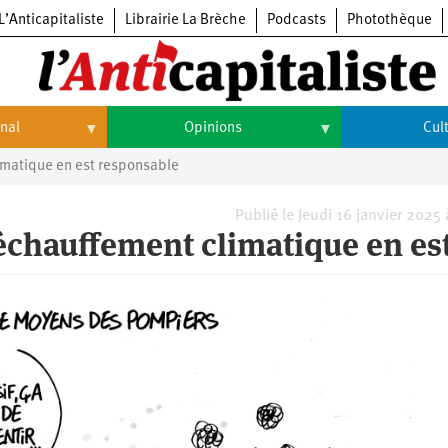
L’Anticapitaliste
Librairie La Brèche
Podcasts
Photothèque
onal
Opinions
Cul
limatique en est responsable
Opinions
Culture
Histoire
Arts
Publié le Jeudi 16 janvier 2025
réchauffement climatique en es
Cinéma
Expositions
Livres
Musique