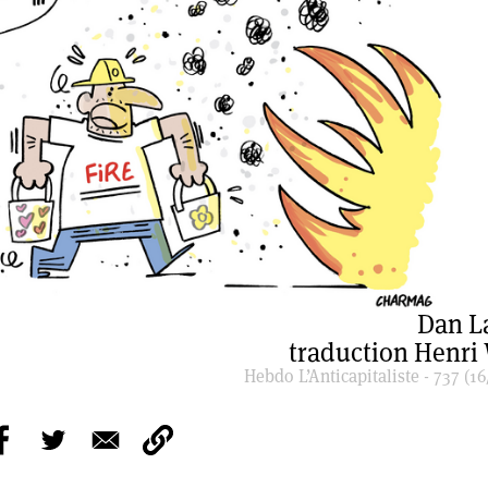
Dan L
traduction Henri
Hebdo L’Anticapitaliste - 737 (16