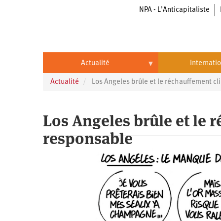
NPA - L’Anticapitaliste
Aller
au
contenu
principal
Actualité
Internati
Actualité
Los Angeles brûle et le réchauffement c
Actualité
International
Politique
Brésil
Los Angeles brûle et le 
Entreprises
Chine
responsable
Oppressions
Entreprises
États-
Unis
Économie
Automobile
Oppressions
Continents
Écologie
Aéronautique
Antiracisme
Continents
Éducation
Commerce
Féminisme
Afrique