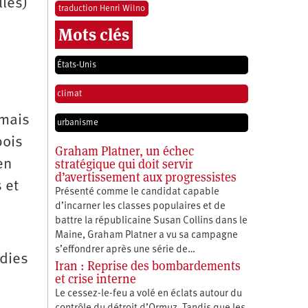
lles)
traduction Henri Wilno
Mots clés
États-Unis
climat
 mais
urbanisme
bois
Graham Platner, un échec
stratégique qui doit servir
en
d’avertissement aux progressistes
 et
Présenté comme le candidat capable
d’incarner les classes populaires et de
battre la républicaine Susan Collins dans le
Maine, Graham Platner a vu sa campagne
s’effondrer après une série de…
ndies
Iran : Reprise des bombardements
et crise interne
Le cessez-le-feu a volé en éclats autour du