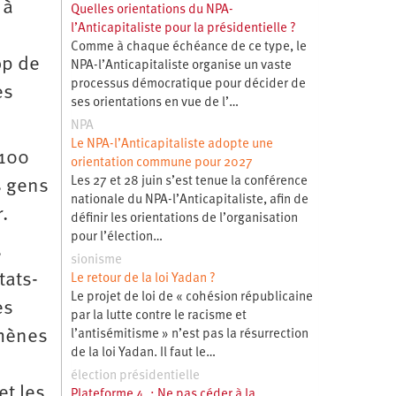
 à
Quelles orientations du NPA-
l’Anticapitaliste pour la présidentielle ?
Comme à chaque échéance de ce type, le
op de
NPA-l’Anticapitaliste organise un vaste
processus démocratique pour décider de
es
ses orientations en vue de l’…
NPA
Le NPA-l’Anticapitaliste adopte une
 100
orientation commune pour 2027
Les 27 et 28 juin s’est tenue la conférence
s gens
nationale du NPA-l’Anticapitaliste, afin de
.
définir les orientations de l’organisation
pour l’élection…
s
sionisme
tats-
Le retour de la loi Yadan ?
Le projet de loi de « cohésion républicaine
es
par la lutte contre le racisme et
omènes
l’antisémitisme » n’est pas la résurrection
de la loi Yadan. Il faut le…
élection présidentielle
et les
Plateforme 4 : Ne pas céder à la