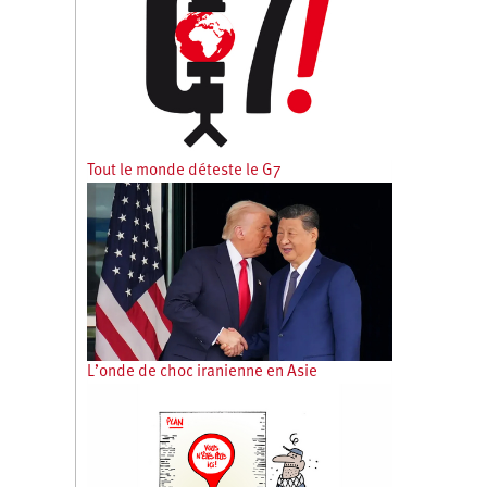
Tout le monde déteste le G7
L’onde de choc iranienne en Asie