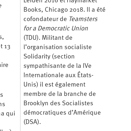
Leiden 2016 et Haymarket
e
Books, Chicago 2018. Il a été
cofondateur de
Teamsters
for a Democratic Union
s,
(TDU). Militant de
t 13
l’organisation socialiste
Solidarity (section
aire
sympathisante de la IVe
Internationale aux États-
Unis) il est également
membre de la branche de
is
Brooklyn des Socialistes
ns
démocratiques d’Amérique
na qui
(DSA).