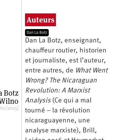
Auteurs
Dan La Botz
Dan La Botz, enseignant,
chauffeur routier, historien
et journaliste, est l’auteur,
entre autres, de
What Went
Wrong? The Nicaraguan
Revolution: A Marxist
a Botz
 Wilno
Analysis
(Ce qui a mal
/01/2025)
tourné – la révolution
nicaraguayenne, une
analyse marxiste), Brill,