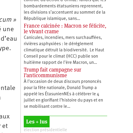
contrôle du détroit d’Ormuz. Tandis que les
bombardements étatsuniens reprennent,
les divisions s’accentuent au sommet de la
République islamique, sans…
cum »
France calcinée : Macron se félicite,
é une
le vivant crame
Canicules, incendies, mers surchauffées,
 d’eau
rivières asphyxiées : le déréglement
ype.
climatique détruit la biodiversité. Le Haut
Conseil pour le climat (HCC) publie son
huitième rapport de l’ère Macron, un…
Trump fait campagne sur
l’anticommunisme
À l’occasion de deux discours prononcés
entale
pour la fête nationale, Donald Trump a
appelé les ÉtasunienNEs à célébrer le 4
a
juillet en glorifiant l’histoire du pays et en
se mobilisant contre le…
 aux
Les + lus
 et
élection présidentielle