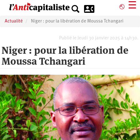
Aller
☰
⎋
au
contenu
Actualité
Niger : pour la libération de Moussa Tchangari
principal
Publié le Jeudi 30 janvier 2025 à 14h30.
Niger : pour la libération de
Moussa Tchangari