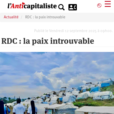
Aller
☰
⎋
au
contenu
Actualité
RDC : la paix introuvable
principal
Publié le Vendredi 12 septembre 2025 à 09h00.
RDC : la paix introuvable