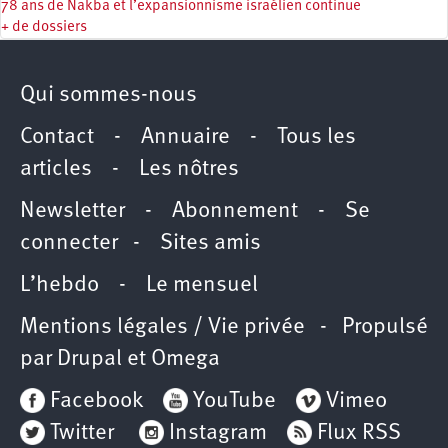
78 ans de Nakba et l’expansionnisme israélien continue
+ de dossiers
Qui sommes-nous
Contact
-
Annuaire
-
Tous les
articles
-
Les nôtres
Newsletter
-
Abonnement
-
Se
connecter
-
Sites amis
L’hebdo
-
Le mensuel
Mentions légales / Vie privée
- Propulsé
par
Drupal
et
Omega
Facebook
YouTube
Vimeo
Twitter
Instagram
Flux RSS